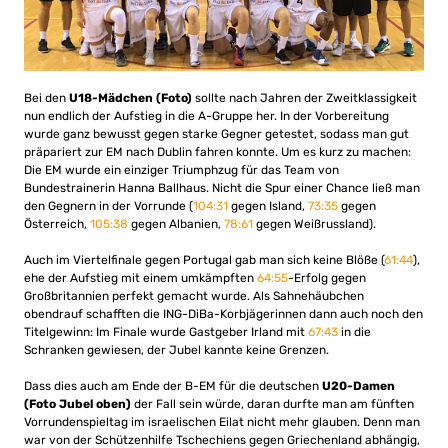
Bei den
U18-Mädchen (Foto)
sollte nach Jahren der Zweitklassigkeit
nun endlich der Aufstieg in die A-Gruppe her. In der Vorbereitung
wurde ganz bewusst gegen starke Gegner getestet, sodass man gut
präpariert zur EM nach Dublin fahren konnte. Um es kurz zu machen:
Die EM wurde ein einziger Triumphzug für das Team von
Bundestrainerin Hanna Ballhaus. Nicht die Spur einer Chance ließ man
den Gegnern in der Vorrunde (
104:31
gegen Island,
73:35
gegen
Österreich,
105:38
gegen Albanien,
78:61
gegen Weißrussland).
Auch im Viertelfinale gegen Portugal gab man sich keine Blöße (
61:44
),
ehe der Aufstieg mit einem umkämpften
64:55
-Erfolg gegen
Großbritannien perfekt gemacht wurde. Als Sahnehäubchen
obendrauf schafften die ING-DiBa-Korbjägerinnen dann auch noch den
Titelgewinn: Im Finale wurde Gastgeber Irland mit
67:43
in die
Schranken gewiesen, der Jubel kannte keine Grenzen.
Dass dies auch am Ende der B-EM für die deutschen
U20-Damen
(Foto Jubel oben)
der Fall sein würde, daran durfte man am fünften
Vorrundenspieltag im israelischen Eilat nicht mehr glauben. Denn man
war von der Schützenhilfe Tschechiens gegen Griechenland abhängig,