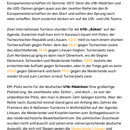
Europameisterschaften im Sommer 2017. Denn die U18-Mädchen und
die U20-Damen gingen quasi aus der zweiten Reihe bei den B-
Europameisterschaften an den Start und sollten den Sprung nach
oben schaffen. Doch zunächst blicken wir auf die U15- und U16-Teams.
Zwei internationale Turniere standen für die
U15-„Küken
“ auf der
Agenda. Zunächst maß man sich in Kaunas/Litauen mit Polen, der
Tschechischen Republik und Litauen.
82:47
hieß es nach einem starken
Turnierauftakt gegen Polen, dem das
56:41
gegen Tschechien sowie
das abschließende
55:69
gegen Litauen folgten: Turnierplatz zwei.
Zum Nordseecup ging es dann nach Dänemark, wo die Gegner
Dänemark, Schweden und Niederlande hießen.
53:85
lautete der
ernüchternde Auftakt gegen Schweden, aber in der Folge gab es beim
69:53
gegen Dänemark und beim
79:51
gegen die Niederlande auch
wieder Grund zum Lachen: erneut Turnierplatz zwei.
EM-Platz sechs für die deutschen
U16-Mädchen
! Eine großartige
Platzierung, die zweitbeste aller Zeiten … und doch … es war der
undankbarste Platz, den man in diesem Jahr belegen konnte. Aber der
Reihe nach: Zunächst einmal stand ganz am Anfang des Jahres die
Premiere des 4-Nationen-Turnieres in Wolfenbüttel auf der Agenda.
Litauen, die Niederlande und Kroatien kamen zum Schlagabtausch in
das niedersächsische Basketballzentrum. Die zahlreichen Zuschauer
wurden nicht enttäuscht und sahen eine vielversprechende deutsche
Auswahl, die sich mit Siegen gegen die
Niederlande
,
Litauen
und