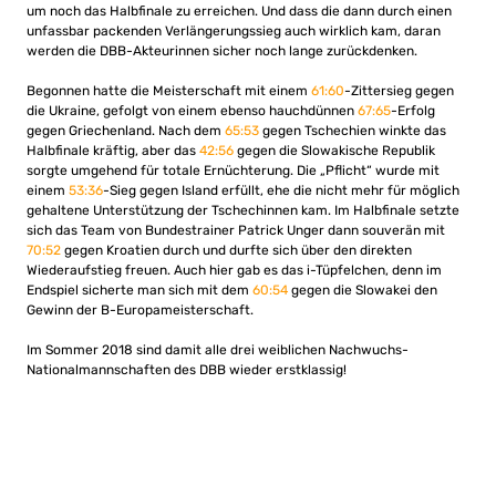
um noch das Halbfinale zu erreichen. Und dass die dann durch einen
unfassbar packenden Verlängerungssieg auch wirklich kam, daran
werden die DBB-Akteurinnen sicher noch lange zurückdenken.
Begonnen hatte die Meisterschaft mit einem
61:60
-Zittersieg gegen
die Ukraine, gefolgt von einem ebenso hauchdünnen
67:65
-Erfolg
gegen Griechenland. Nach dem
65:53
gegen Tschechien winkte das
Halbfinale kräftig, aber das
42:56
gegen die Slowakische Republik
sorgte umgehend für totale Ernüchterung. Die „Pflicht“ wurde mit
einem
53:36
-Sieg gegen Island erfüllt, ehe die nicht mehr für möglich
gehaltene Unterstützung der Tschechinnen kam. Im Halbfinale setzte
sich das Team von Bundestrainer Patrick Unger dann souverän mit
70:52
gegen Kroatien durch und durfte sich über den direkten
Wiederaufstieg freuen. Auch hier gab es das i-Tüpfelchen, denn im
Endspiel sicherte man sich mit dem
60:54
gegen die Slowakei den
Gewinn der B-Europameisterschaft.
Im Sommer 2018 sind damit alle drei weiblichen Nachwuchs-
Nationalmannschaften des DBB wieder erstklassig!