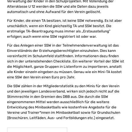
Verwaltung der Kinder in den Schulprojekten. Mit Vollendung der
Altersklasse U 12 werden die SSW und alle Daten dazu jeweils
automatisch und ohne Aufwand für den Verein gelöscht.
Für Kinder, die einen TA besitzen, ist keine SSW notwendig. Es ist aber
unschädlich, wenn ein Kind gleichzeitig TA und SSW besitzt. Die
erstmalige TA-Beantragung muss immer als „Erstausstellung“
erfolgen; auch wenn eine SSW registriert ist oder war.
Für das Anlegen einer SSW in der Teilnehmendenverwaltung ist das
Einverständnis der Erziehungsberechtigten einzuholen. Dies kann
vereinfacht im Schulumfeld stattfinden. Informationen dazu finden
sich in der untenstehenden Checkliste. Ein weiterer Vorteil der SSW ist
die Möglichkeit, ganze Gruppen in Listenform zu importieren, anstatt
alle Kinder einzeln eingeben zu müssen. Genau wie ein Mini-TA kostet
eine SSW den Verein einen Euro pro Jahr.
Die SSW zählen in der Mitgliederstatistik zu den Minis für den Verein
und den jeweiligen Landesverband, wirken sich jedoch nicht auf die
Stimmrechte in den Gremien des DBB aus. Die durch die SSW
eingenommenen Mittel werden ausschließlich für die weitere
Entwicklung des Minibasketballs wie kostenfreie Angebote für die
Vereine und Trainer*innen im Minibasketball sowie für Grundschulen
(Broschüren, Leitfäden, Aus- und Fortbildungen etc.) eingesetzt.