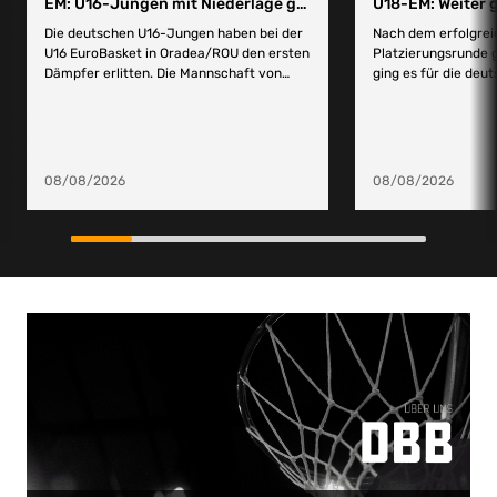
EM: U16-Jungen mit Niederlage gegen Slowenien
U18-EM: Weiter g
Die deutschen U16-Jungen haben bei der
Nach dem erfolgreic
U16 EuroBasket in Oradea/ROU den ersten
Platzierungsrunde
Dämpfer erlitten. Die Mannschaft von
ging es für die de
Bundestrainer Dirk Bauermann unterlag
heute bei der FIBA
nach dem Auftaktsieg gegen Belgien
EuroBasket 2026 i
heute in der zweiten Partie gegen
Slowenien um die Pl
Slowenien mit 70:93 (19:29, 24:17, 14:26,
Das Team von Head
13:21). Morgen geht es dann zum
Michel behielt mit 65
08/08/2026
08/08/2026
Abschluss der Vorrunde gegen Topfavorit
15:14) die Oberhand
Frankreich (9.8.26, 19.30 Uhr, live und
Platzierungsspiel g
kostenlos auf dem YouTube-Kanal der
neun. Guter Start f
FIBA). 0:11-Lauf Danny Egbe war bei
Deutsche Team start
Deutschland in die Startformation
Punkte von Lilli Sc
gerückt. Beide Teams starteten mit viel
Steinbicker und ein
Druck in der Defense. Und mit Attacken
Gierlich sorgten fü
auf den gegnerischen Korb (6:8, 4.). Johan
drei Minuten. Tsch
Meinberg handelte sich sehr schnell zwei
eines Dreiers zwar
Fouls ein und musste erst einmal auf die
der deutschen Offe
Bank. Die Partie war häufig unterbrochen,
entgegensetzen (9:5,
die Punkte fielen alle direkt am Brett oder
von Diana Ivancic u
nach Freiwürfen (9:10, „and one“ Jaron
die deutsche Führu
Braun, 5.). Sloweniens Center Tim Hegic
(15:7, 8.). Letztendl
machte Probleme, das DBB-Team tat sich
Viertel mit 19:10 v
schwer einen Rhythmus zu finden (9:16,
Hohes Pressing mit 