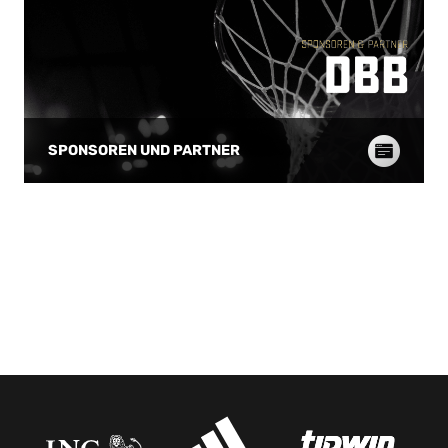
vierten Dreier zum 52:63 erfolgreich und
vorherige Offensivk
machte Hoffnung (28.), aber man machte
aber selbst bis sie
sich das Leben mit unnötigen
keine weiteren Korb
Ballverlusten schwer. Meinberg markierte
Sloweninnen zu. Na
mit Bonus das 57:67 (29.), Egbe und Ohr
Sloweninnen entwick
waren bereits mit vier Foulks belastet
Schlagabtausch be
(57:72 nach dem dritten Viertel). Kein
Slowenien traf eine
Comeback Konnte Deutschland noch
Deutschland hielt i
einmal in die Partie zurückfinden? Nach 33
Steals und Treffer 
SPONSOREN UND PARTNER
Minuten hatte sich nichts am klaren
Wiegand und Ivanci
Rückstand geändert (60:77) und man
Abstand (58:41, 36.
musste sich langsam damit anfreunden,
nahm Slowenien dre
als Verlierer vom Platz zu gehen.
noch einmal ein Ti
Bauermann forderte energisch „Weiter,
konnte den Sieg de
weiter!“, aber seine Mannschaft schaffte
Mädchen nicht mehr
kein Comeback mehr 65:82 (35.). Auch
gewannen letztendl
wenn man sich bis zur Schlusssekunde mit
65:49. „Wollen unb
vollem Einsatz bemühte. „Mit eigenem
Fowler-Michel: „Wir 
Spiel geschlagen“ Bundestrainer Dirk
und spielen Morgen
Bauermann: „Ein schwacher Start von
Das wollen wir unbe
uns, dann haben wir aber mit toller Moral
erste Halbzeit war 
und mit guter Qualität zurückgefunden
hatten dann aber le
und auch mal geführt. Nach der Pause
viele Turnover, au
muss man einfach zugestehen, dass
für die Sloweninnen 
Slowenien uns mit einer wirklich extrem
wussten, dass sie i