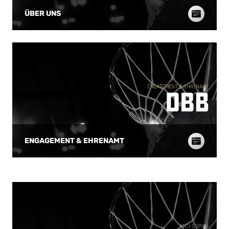
6.), Auszeit Deutschland. Slowenien war in
Viertel begann mit 
ÜBER UNS
dieser Phase klar spielbestimmend und
Sloweninnen (19:12,
nach sieben Minuten zweistellig vorne
ließen sich davon al
(9:21). Erst nach elf unbeantworteten
stellten in Person 
Punkten der Slowenen kam Deutschland
ursprünglichen Abs
wieder zum Erfolg. Der Dreier von Linus
(21:12,13) und zwan
Ohr tat richtig gut (15:25, 9.), nach zehn
einer hohen und ag
Minuten hieß es nach einem Dreier von
Fehlern im Aufbausp
Oliver Papez 19:29. Ohr und Egbe Der in
Noemie Schönauer u
diesem Sommer so sensationell
bauten die deutsch
erfolgreiche slowenische Nachwuchs
und Slowenien reag
(U18- und U20-Europameister) übte
25:14 mit einem Tim
weiterhin viel Druck auf die DBB-
nach dem Timeout s
Youngster aus, mit dem diese jetzt besser
weiterhin für Ballve
zurecht kamen. Der bis dahin unauffällige
welche die deutsch
ENGAGEMENT & EHRENAMT
Egbe checkte mit drei Freiwurftreffern ein
zu nutzen wusste (31:
und ein Dreier von Ohr bedeutete das
war es Ivancic die 
25:31 (12.). Die DBB-Auswahl kämpfte sich
34:16-Halbzeitführu
ins Spiel und war beim 27:31 durch Marko
Boxscore Alles zur
Volf in Schlagdistanz (13.). Wieder war Ohr
EuroBasket 2026 i
„für drei“ erfolgreich, Volf brachte
wird stärker Darina
Deutschland in Führung (32:31, 14.). Fortan
die zweite Halbzeit
verlief die Partie wieder Kopf an Kopf
Deutschland (37:16,
(35:34, Dreier Berin Nurkic, 16.). Beim
Sloweninnen jetzt a
35:39 nach einigen Nachlässigkeiten in der
Punkten, Deutschla