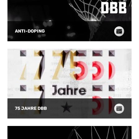
deutschen Defense nahm Bauermann
durch weitere Punk
eine weitere Auszeit. Egbe hämmerte
und einen Dreier vo
einen Dunk in den slowenischen Korb und
passenden Antworten
traf auch den Bonusfreiwurf (38:39, 17.).
Allerfings fand auc
Und nach einem weiteren „and one“ von
in der Offensive deu
ANTI-DOPING
ihm hieß es 41:39 (18.). Es ging jetzt
und stand so nach 
wirklich munter hin und her. Zur Pause
dritten Viertel bere
hatte der Gegner wieder knapp die Nase
Auch nach einem d
vorn (43:46). Boxscore Zu viele
konnte Deutschland
Ballverluste Slowenien kam besser aus
erfolgreiche Pressi
der Kabine (43:50, 22.), die DBB-Jungen
anknüpfen und mus
ließen ein paar vermeintlich einfache
von deutlich stärke
Gelegenheiten aus. Volf brach den Bann,
Sloweninnen hinnehm
aber sein Team lief auch nach 24 Minuten
Punkte von Schultz
einem Rückstand hinterher (45:54),
Viertels sorgten de
Auszeit Deutschland. Der zweite Dreier
Deutschland mit ei
von Nurkic bedeutete das 49:54, aber die
50:35-Führung in de
nächsten Szenen gehörten wieder dem
ging. Deutschland d
Gegner, der sich etwas absetzen konnte,
Team Das letzte Vie
75 JAHRE DBB
weil es ihm von der deutschen Defense zu
schlecht für Deutsc
einfach gemacht wurde (49:61, 27.). Viel zu
Sloweninnen verwan
oft wurden die Slowenen an die
Beginn einen Dreier 
Freiwurflinie geschickt, wo sie
Deutschland behielt
hochprozentig trafen. Ohr war mit seinem
es selbst zwar nich