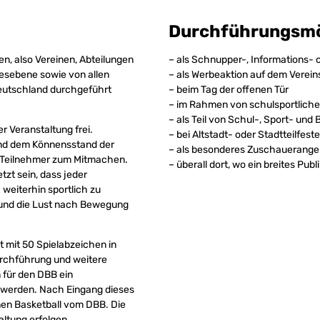
Durchführungsmö
en, also Vereinen, Abteilungen
– als Schnupper-, Informations-
desebene sowie von allen
– als Werbeaktion auf dem Verei
Deutschland durchgeführt
– beim Tag der offenen Tür
– im Rahmen von schulsportlichen
– als Teil von Schul-, Sport- und 
er Veranstaltung frei.
– bei Altstadt- oder Stadtteilfest
 und dem Könnensstand der
– als besonderes Zuschauerangeb
r Teilnehmer zum Mitmachen.
– überall dort, wo ein breites P
zt sein, dass jeder
 weiterhin sportlich zu
n und die Lust nach Bewegung
t mit 50 Spielabzeichen in
urchführung und weitere
 für den DBB ein
t werden. Nach Eingang dieses
nen Basketball vom DBB. Die
altung erfolgen.