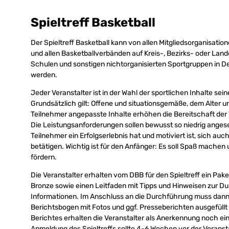
Spieltreff Basketball
Der Spieltreff Basketball kann von allen Mitgliedsorganisation
und allen Basketballverbänden auf Kreis-, Bezirks- oder Lan
Schulen und sonstigen nichtorganisierten Sportgruppen in 
werden.
Jeder Veranstalter ist in der Wahl der sportlichen Inhalte sein
Grundsätzlich gilt: Offene und situationsgemäße, dem Alter
Teilnehmer angepasste Inhalte erhöhen die Bereitschaft de
Die Leistungsanforderungen sollen bewusst so niedrig angeset
Teilnehmer ein Erfolgserlebnis hat und motiviert ist, sich auch
betätigen. Wichtig ist für den Anfänger: Es soll Spaß mache
fördern.
Die Veranstalter erhalten vom DBB für den Spieltreff ein Pake
Bronze sowie einen Leitfaden mit Tipps und Hinweisen zur D
Informationen. Im Anschluss an die Durchführung muss dann
Berichtsbogen mit Fotos und ggf. Presseberichten ausgefüll
Berichtes erhalten die Veranstalter als Anerkennung noch ei
Anmeldung des Spieltreffs sollte 4-6 Wochen vor der Veranst