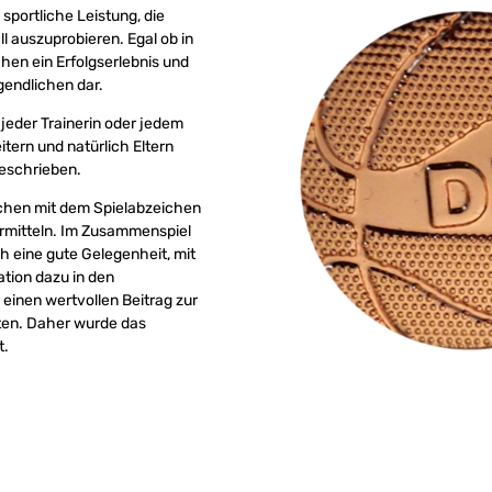
sportliche Leistung, die
ll auszuprobieren. Egal ob in
ichen ein Erfolgserlebnis und
gendlichen dar.
 jeder Trainerin oder jedem
tern und natürlich Eltern
eschrieben.
chen mit dem Spielabzeichen
ermitteln. Im Zusammenspiel
h eine gute Gelegenheit, mit
tion dazu in den
einen wertvollen Beitrag zur
ten. Daher wurde das
t.