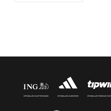
OFFIZIELLER HAUPTSPONSOR
OFFIZIELLER AUSRÜSTER
OFFIZIELLER PREMIUM-PA