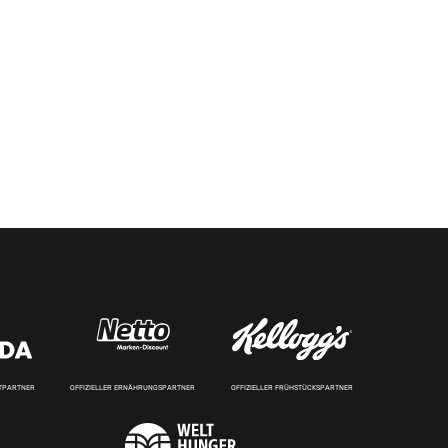
RTPARTNER
OFFIZIELLER ERNÄHRUNGSPARTNER
OFFIZIELLER FRÜHSTÜCKSPARTNER