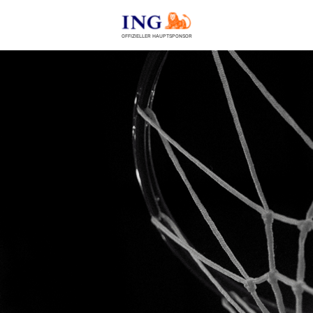
OFFIZIELLER HAUPTSPONSOR