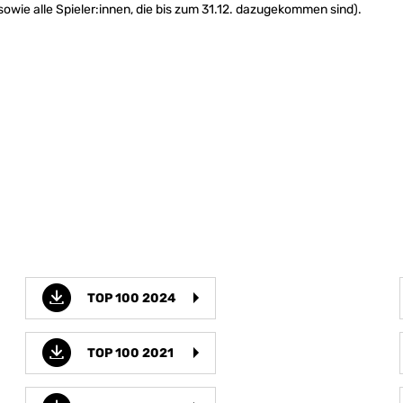
sowie alle Spieler:innen, die bis zum 31.12. dazugekommen sind).
TOP 100 2024
TOP 100 2021