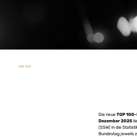
TOP 100
Die neue
TOP 100-L
Dezember 2025
li
(SSW) in die Statis
Bundestag jeweils zu