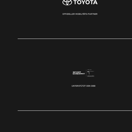
OFFIZIELLER MOBILITÄTS-PARTNER
UNTERSTÜTZT DEN DBB