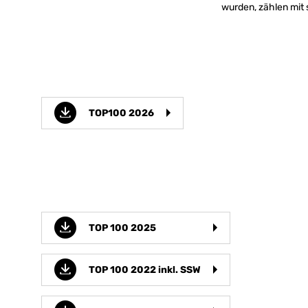
wurden, zählen mit 
TOP100 2026
TOP 100 2025
TOP 100 2022 inkl. SSW