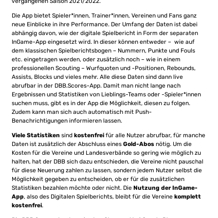
vergangenen Saison 2021/2022.
Die App bietet Spieler*innen, Trainer*innen, Vereinen und Fans ganz
neue Einblicke in ihre Performance. Der Umfang der Daten ist dabei
abhängig davon, wie der digitale Spielbericht in Form der separaten
InGame-App eingesetzt wird. In dieser können entweder – wie auf
dem klassischen Spielberichtsbogen – Nummern, Punkte und Fouls
etc. eingetragen werden, oder zusätzlich noch – wie in einem
professionellen Scouting – Wurfquoten und -Positionen, Rebounds,
Assists, Blocks und vieles mehr. Alle diese Daten sind dann live
abrufbar in der DBB.Scores-App. Damit man nicht lange nach
Ergebnissen und Statistiken von Lieblings-Teams oder -Spieler*innen
suchen muss, gibt es in der App die Möglichkeit, diesen zu folgen.
Zudem kann man sich auch automatisch mit Push-
Benachrichtigungen informieren lassen.
Viele Statistiken
sind
kostenfrei
für alle Nutzer abrufbar, für manche
Daten ist zusätzlich der Abschluss eines
Gold-Abos
nötig. Um die
Kosten für die Vereine und Landesverbände so gering wie möglich zu
halten, hat der DBB sich dazu entschieden, die Vereine nicht pauschal
für diese Neuerung zahlen zu lassen, sondern jedem Nutzer selbst die
Möglichkeit gegeben zu entscheiden, ob er für die zusätzlichen
Statistiken bezahlen möchte oder nicht. Die
Nutzung der InGame-
App
, also des Digitalen Spielberichts, bleibt für die Vereine
komplett
kostenfrei
.