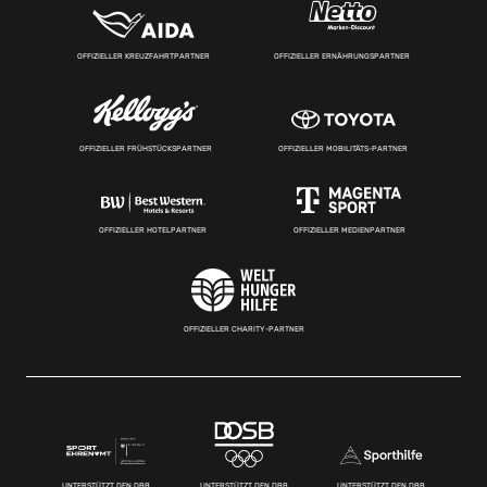
OFFIZIELLER KREUZFAHRTPARTNER
OFFIZIELLER ERNÄHRUNGSPARTNER
OFFIZIELLER FRÜHSTÜCKSPARTNER
OFFIZIELLER MOBILITÄTS-PARTNER
OFFIZIELLER HOTELPARTNER
OFFIZIELLER MEDIENPARTNER
OFFIZIELLER CHARITY-PARTNER
UNTERSTÜTZT DEN DBB
UNTERSTÜTZT DEN DBB
UNTERSTÜTZT DEN DBB