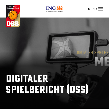
OFFIZIELLER HAUPTSPONSOR
Digitaler
Spielbericht (DSS)