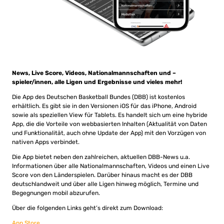
News, Live Score, Videos, Nationalmannschaften und –
spieler/innen, alle Ligen und Ergebnisse und vieles mehr!
Die App des Deutschen Basketball Bundes (DBB) ist kostenlos
erhältlich. Es gibt sie in den Versionen iOS für das iPhone, Android
sowie als speziellen View für Tablets. Es handelt sich um eine hybride
App, die die Vorteile von webbasierten Inhalten (Aktualität von Daten
und Funktionalität, auch ohne Update der App) mit den Vorzügen von
nativen Apps verbindet.
Die App bietet neben den zahlreichen, aktuellen DBB-News u.a.
Informationen über alle Nationalmannschaften, Videos und einen Live
Score von den Länderspielen. Darüber hinaus macht es der DBB
deutschlandweit und über alle Ligen hinweg möglich, Termine und
Begegnungen mobil abzurufen.
Über die folgenden Links geht’s direkt zum Download:
App Store