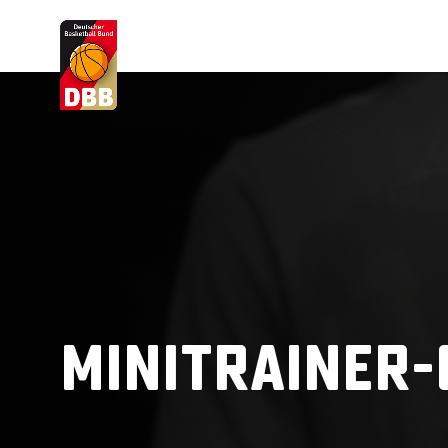
Suchvorschläge
Lorem Ipsum
Dolor Sit
Amet Valputo
Minitrainer-