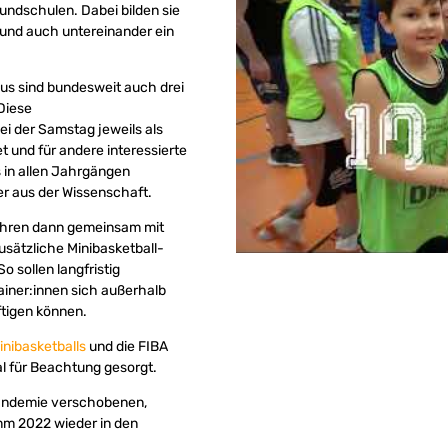
undschulen. Dabei bilden sie
und auch untereinander ein
s sind bundesweit auch drei
Diese
i der Samstag jeweils als
 und für andere interessierte
s in allen Jahrgängen
r aus der Wissenschaft.
jahren dann gemeinsam mit
sätzliche Minibasketball-
o sollen langfristig
iner:innen sich außerhalb
ftigen können.
inibasketballs
und die FIBA
al für Beachtung gesorgt.
Pandemie verschobenen,
mm 2022 wieder in den