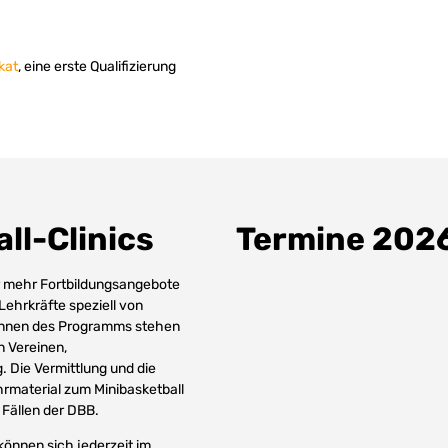
ikat
, eine erste Qualifizierung
ll-Clinics
Termine 202
ür mehr Fortbildungsangebote
Lehrkräfte speziell von
:innen des Programms stehen
n Vereinen,
 Die Vermittlung und die
hrmaterial zum Minibasketball
 Fällen der DBB.
können sich jederzeit im