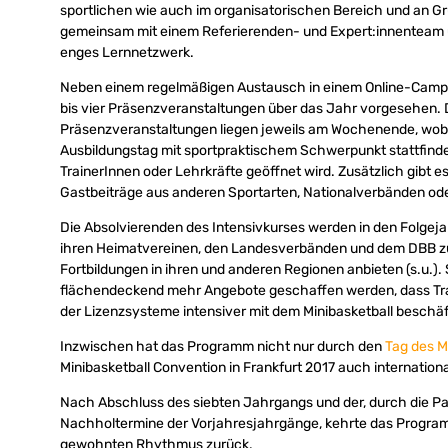
sportlichen wie auch im organisatorischen Bereich und an Gr
gemeinsam mit einem Referierenden- und Expert:innenteam 
enges Lernnetzwerk.
Neben einem regelmäßigen Austausch in einem Online-Campu
bis vier Präsenzveranstaltungen über das Jahr vorgesehen. 
Präsenzveranstaltungen liegen jeweils am Wochenende, wobe
Ausbildungstag mit sportpraktischem Schwerpunkt stattfindet
TrainerInnen oder Lehrkräfte geöffnet wird. Zusätzlich gibt e
Gastbeiträge aus anderen Sportarten, Nationalverbänden ode
Die Absolvierenden des Intensivkurses werden in den Folge
ihren Heimatvereinen, den Landesverbänden und dem DBB zu
Fortbildungen in ihren und anderen Regionen anbieten (s.u.). S
flächendeckend mehr Angebote geschaffen werden, dass Tra
der Lizenzsysteme intensiver mit dem Minibasketball beschä
Inzwischen hat das Programm nicht nur durch den
Tag des M
Minibasketball Convention in Frankfurt 2017 auch internation
Nach Abschluss des siebten Jahrgangs und der, durch die 
Nachholtermine der Vorjahresjahrgänge, kehrte das Progra
gewohnten Rhythmus zurück.