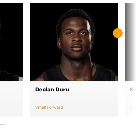
Declan Duru
K
Small Forward
Sm