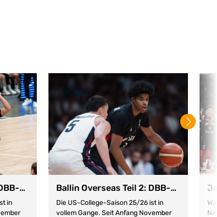
Ballin Overseas Teil 3: DBB-Nachwuchs im Mittleren Westen
Ballin Overseas Teil 2: DBB-Nachwuchs im Süd-Westen
t in
Die US-College-Saison 25/26 ist in
Wir
vember
vollem Gange. Seit Anfang November
Na