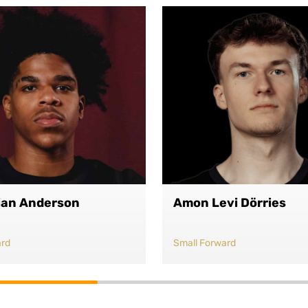
ian Anderson
Amon Levi Dörries
ard
Small Forward