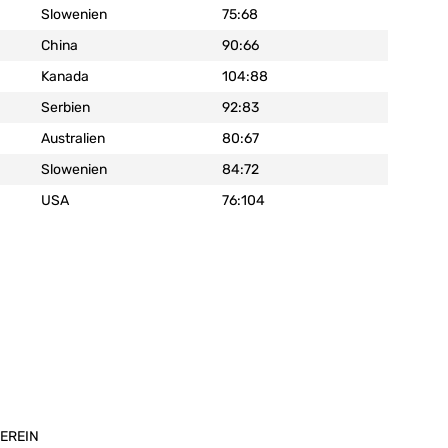
Slowenien
75:68
es Steinbach:
13
China
90:66
eclan Duru:
5,3
Kanada
104:88
Eric Reibe:
5
Serbien
92:83
Australien
80:67
Slowenien
84:72
USA
76:104
EREIN