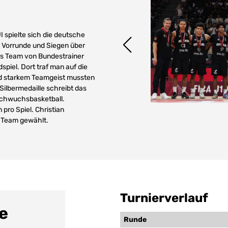
spielte sich die deutsche
r Vorrunde und Siegen über
das Team von Bundestrainer
piel. Dort traf man auf die
und starkem Teamgeist mussten
ilbermedaille schreibt das
achwuchsbasketball.
pro Spiel. Christian
e Team gewählt.
Turnierverlauf
e
Meist
Runde