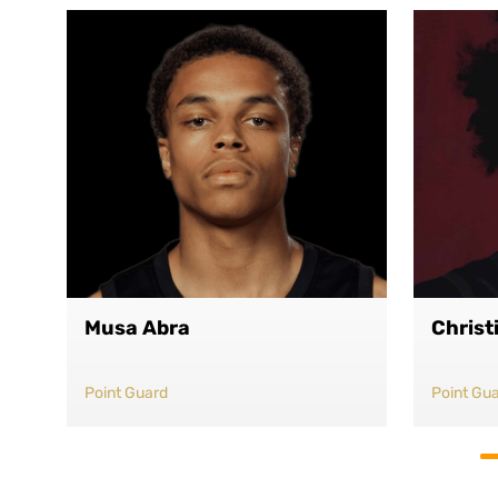
Musa Abra
Christ
Point Guard
Point Gu