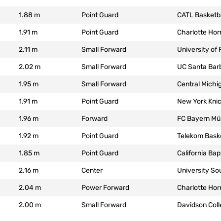
1.88 m
Point Guard
CATL Basketb
1.91 m
Point Guard
Charlotte Ho
2.11 m
Small Forward
University o
2.02 m
Small Forward
UC Santa Ba
1.95 m
Small Forward
Central Michi
1.91 m
Point Guard
New York Kni
1.96 m
Forward
FC Bayern M
1.92 m
Point Guard
Telekom Bask
1.85 m
Point Guard
California Ba
2.16 m
Center
University So
2.04 m
Power Forward
Charlotte Ho
2.00 m
Small Forward
Davidson Coll