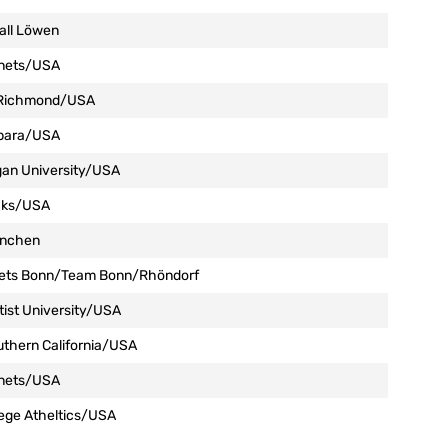
all Löwen
rnets/USA
f Richmond/USA
rbara/USA
gan University/USA
cks/USA
ünchen
ets Bonn/Team Bonn/Rhöndorf
ptist University/USA
uthern California/USA
rnets/USA
ege Atheltics/USA