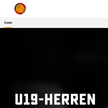
Suchvorschläge
Kader
Lorem Ipsum
Dolor Sit
Amet Valputo
U19-Herren