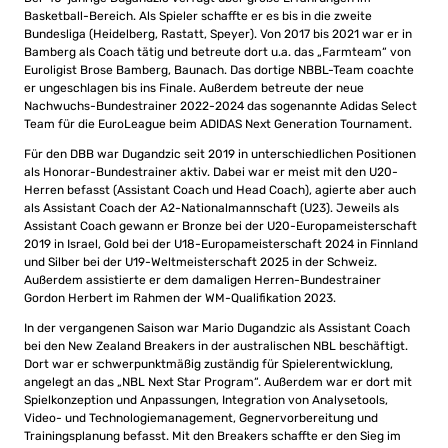
Basketball-Bereich. Als Spieler schaffte er es bis in die zweite
Bundesliga (Heidelberg, Rastatt, Speyer). Von 2017 bis 2021 war er in
Bamberg als Coach tätig und betreute dort u.a. das „Farmteam“ von
Euroligist Brose Bamberg, Baunach. Das dortige NBBL-Team coachte
er ungeschlagen bis ins Finale. Außerdem betreute der neue
Nachwuchs-Bundestrainer 2022-2024 das sogenannte Adidas Select
Team für die EuroLeague beim ADIDAS Next Generation Tournament.
Für den DBB war Dugandzic seit 2019 in unterschiedlichen Positionen
als Honorar-Bundestrainer aktiv. Dabei war er meist mit den U20-
Herren befasst (Assistant Coach und Head Coach), agierte aber auch
als Assistant Coach der A2-Nationalmannschaft (U23). Jeweils als
Assistant Coach gewann er Bronze bei der U20-Europameisterschaft
2019 in Israel, Gold bei der U18-Europameisterschaft 2024 in Finnland
und Silber bei der U19-Weltmeisterschaft 2025 in der Schweiz.
Außerdem assistierte er dem damaligen Herren-Bundestrainer
Gordon Herbert im Rahmen der WM-Qualifikation 2023.
In der vergangenen Saison war Mario Dugandzic als Assistant Coach
bei den New Zealand Breakers in der australischen NBL beschäftigt.
Dort war er schwerpunktmäßig zuständig für Spielerentwicklung,
angelegt an das „NBL Next Star Program“. Außerdem war er dort mit
Spielkonzeption und Anpassungen, Integration von Analysetools,
Video- und Technologiemanagement, Gegnervorbereitung und
Trainingsplanung befasst. Mit den Breakers schaffte er den Sieg im