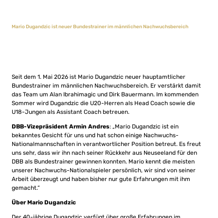
Mario Dugandzic ist neuer Bundestrainer im männlichen Nachwuchsbereich
Seit dem 1. Mai 2026 ist Mario Dugandzic neuer hauptamtlicher
Bundestrainer im männlichen Nachwuchsbereich. Er verstärkt damit
das Team um Alan Ibrahimagic und Dirk Bauermann. Im kommenden
Sommer wird Dugandzic die U20-Herren als Head Coach sowie die
U18-Jungen als Assistant Coach betreuen.
DBB-Vizepräsident Armin Andres
: „Mario Dugandzic ist ein
bekanntes Gesicht für uns und hat schon einige Nachwuchs-
Nationalmannschaften in verantwortlicher Position betreut. Es freut
uns sehr, dass wir ihn nach seiner Rückkehr aus Neuseeland für den
DBB als Bundestrainer gewinnen konnten. Mario kennt die meisten
unserer Nachwuchs-Nationalspieler persönlich, wir sind von seiner
Arbeit überzeugt und haben bisher nur gute Erfahrungen mit ihm
gemacht.“
Über Mario Dugandzic
Der 40-jährige Dugandzic verfügt über große Erfahrungen im