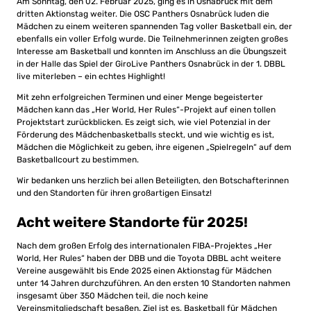
Am Sonntag, den 02. Februar 2025, ging es in Osnabrück mit dem
dritten Aktionstag weiter. Die OSC Panthers Osnabrück luden die
Mädchen zu einem weiteren spannenden Tag voller Basketball ein, der
ebenfalls ein voller Erfolg wurde. Die Teilnehmerinnen zeigten großes
Interesse am Basketball und konnten im Anschluss an die Übungszeit
in der Halle das Spiel der GiroLive Panthers Osnabrück in der 1. DBBL
live miterleben – ein echtes Highlight!
Mit zehn erfolgreichen Terminen und einer Menge begeisterter
Mädchen kann das „Her World, Her Rules“-Projekt auf einen tollen
Projektstart zurückblicken. Es zeigt sich, wie viel Potenzial in der
Förderung des Mädchenbasketballs steckt, und wie wichtig es ist,
Mädchen die Möglichkeit zu geben, ihre eigenen „Spielregeln“ auf dem
Basketballcourt zu bestimmen.
Wir bedanken uns herzlich bei allen Beteiligten, den Botschafterinnen
und den Standorten für ihren großartigen Einsatz!
Acht weitere Standorte für 2025!
Nach dem großen Erfolg des internationalen FIBA-Projektes „Her
World, Her Rules“ haben der DBB und die Toyota DBBL acht weitere
Vereine ausgewählt bis Ende 2025 einen Aktionstag für Mädchen
unter 14 Jahren durchzuführen. An den ersten 10 Standorten nahmen
insgesamt über 350 Mädchen teil, die noch keine
Vereinsmitgliedschaft besaßen. Ziel ist es, Basketball für Mädchen