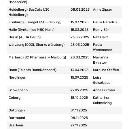
Osnabrück)
Heidelberg (BasCats USC
08.03.2025
Anne Zipser
Heidelberg)
Freiburg (Eisvögel USC Freiburg)
15.03.2025
Paula Paradzik
Halle (Syntainics MBC Halle)
15.03.2025
Romy Bär
Berlin (ALBA Berlin)
23.03.2025
Nafi Harz
Würzburg (QOOL Sharks Würzburg)
23.03.2025
Paula
Wenemoser
Marburg (BC Pharmaserv Marburg)
28.03.2025
Marianna
Byvatov
Bonn (Talents BonnRöhndorf)
13.04.2025
Karoline Steffen
Nördlingen
15.09.2025
Luisa
Geiselsöder
Schwabach
27.09.2025
Anna Furman
Coburg
18.10.2025
Katharina
Schmelzing
Göttingen
01.11.2025
Dortmund
08.11.2025
Saarlouis
29.11.2025