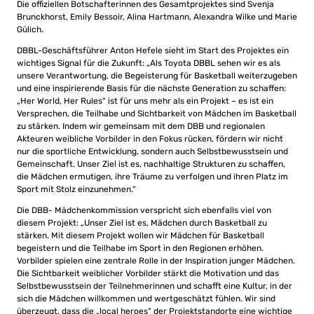
Die offiziellen Botschafterinnen des Gesamtprojektes sind Svenja
Brunckhorst, Emily Bessoir, Alina Hartmann, Alexandra Wilke und Marie
Gülich.
DBBL-Geschäftsführer Anton Hefele sieht im Start des Projektes ein
wichtiges Signal für die Zukunft: „Als Toyota DBBL sehen wir es als
unsere Verantwortung, die Begeisterung für Basketball weiterzugeben
und eine inspirierende Basis für die nächste Generation zu schaffen:
„Her World, Her Rules“ ist für uns mehr als ein Projekt – es ist ein
Versprechen, die Teilhabe und Sichtbarkeit von Mädchen im Basketball
zu stärken. Indem wir gemeinsam mit dem DBB und regionalen
Akteuren weibliche Vorbilder in den Fokus rücken, fördern wir nicht
nur die sportliche Entwicklung, sondern auch Selbstbewusstsein und
Gemeinschaft. Unser Ziel ist es, nachhaltige Strukturen zu schaffen,
die Mädchen ermutigen, ihre Träume zu verfolgen und ihren Platz im
Sport mit Stolz einzunehmen.“
Die DBB- Mädchenkommission verspricht sich ebenfalls viel von
diesem Projekt: „Unser Ziel ist es, Mädchen durch Basketball zu
stärken. Mit diesem Projekt wollen wir Mädchen für Basketball
begeistern und die Teilhabe im Sport in den Regionen erhöhen.
Vorbilder spielen eine zentrale Rolle in der Inspiration junger Mädchen.
Die Sichtbarkeit weiblicher Vorbilder stärkt die Motivation und das
Selbstbewusstsein der Teilnehmerinnen und schafft eine Kultur, in der
sich die Mädchen willkommen und wertgeschätzt fühlen. Wir sind
überzeugt, dass die „local heroes“ der Projektstandorte eine wichtige