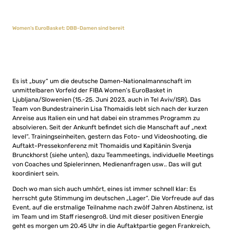
Women’s EuroBasket: DBB-Damen sind bereit
Es ist „busy“ um die deutsche Damen-Nationalmannschaft im
unmittelbaren Vorfeld der FIBA Women’s EuroBasket in
Ljubljana/Slowenien (15.-25. Juni 2023, auch in Tel Aviv/ISR). Das
Team von Bundestrainerin Lisa Thomaidis lebt sich nach der kurzen
Anreise aus Italien ein und hat dabei ein strammes Programm zu
absolvieren. Seit der Ankunft befindet sich die Manschaft auf „next
level“. Trainingseinheiten, gestern das Foto- und Videoshooting, die
Auftakt-Pressekonferenz mit Thomaidis und Kapitänin Svenja
Brunckhorst (siehe unten), dazu Teammeetings, individuelle Meetings
von Coaches und Spielerinnen, Medienanfragen usw.. Das will gut
koordiniert sein.
Doch wo man sich auch umhört, eines ist immer schnell klar: Es
herrscht gute Stimmung im deutschen „Lager“. Die Vorfreude auf das
Event, auf die erstmalige Teilnahme nach zwölf Jahren Abstinenz, ist
im Team und im Staff riesengroß. Und mit dieser positiven Energie
geht es morgen um 20.45 Uhr in die Auftaktpartie gegen Frankreich,