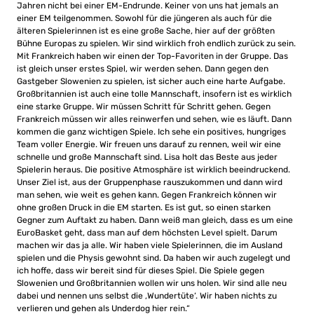
Jahren nicht bei einer EM-Endrunde. Keiner von uns hat jemals an
einer EM teilgenommen. Sowohl für die jüngeren als auch für die
älteren Spielerinnen ist es eine große Sache, hier auf der größten
Bühne Europas zu spielen. Wir sind wirklich froh endlich zurück zu sein.
Mit Frankreich haben wir einen der Top-Favoriten in der Gruppe. Das
ist gleich unser erstes Spiel, wir werden sehen. Dann gegen den
Gastgeber Slowenien zu spielen, ist sicher auch eine harte Aufgabe.
Großbritannien ist auch eine tolle Mannschaft, insofern ist es wirklich
eine starke Gruppe. Wir müssen Schritt für Schritt gehen. Gegen
Frankreich müssen wir alles reinwerfen und sehen, wie es läuft. Dann
kommen die ganz wichtigen Spiele. Ich sehe ein positives, hungriges
Team voller Energie. Wir freuen uns darauf zu rennen, weil wir eine
schnelle und große Mannschaft sind. Lisa holt das Beste aus jeder
Spielerin heraus. Die positive Atmosphäre ist wirklich beeindruckend.
Unser Ziel ist, aus der Gruppenphase rauszukommen und dann wird
man sehen, wie weit es gehen kann. Gegen Frankreich können wir
ohne großen Druck in die EM starten. Es ist gut, so einen starken
Gegner zum Auftakt zu haben. Dann weiß man gleich, dass es um eine
EuroBasket geht, dass man auf dem höchsten Level spielt. Darum
machen wir das ja alle. Wir haben viele Spielerinnen, die im Ausland
spielen und die Physis gewohnt sind. Da haben wir auch zugelegt und
ich hoffe, dass wir bereit sind für dieses Spiel. Die Spiele gegen
Slowenien und Großbritannien wollen wir uns holen. Wir sind alle neu
dabei und nennen uns selbst die ‚Wundertüte‘. Wir haben nichts zu
verlieren und gehen als Underdog hier rein.“