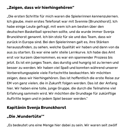
„Zeigen, dass wir hierhingehören“
„Die ersten Schritte für mich waren die Spielerinnen kennenzulernen.
Ich glaube, mein erstes Telefonat war mit Svennie (Brunckhorst). Ich
habe einige Leute gefragt, mit wem ich am besten über den
deutschen Basketball sprechen sollte, und da wurde immer Svenja
Brunckhorst genannt. Ich bin stolz für sie und das Team, dass wir
zurück in Europa sind. Bei den Spielerinnen galt es, ihre Stärken
herauszufinden, zu sehen, welche Qualität wir haben und dann von da
aus zu starten. Es war eine sehr steile Lernkurve. Ich habe das Amt
erst vor kurzem übernommen, es war ein spannender Prozess bis
jetzt. Es ist ein junges Team, das durstig und hungrig ist zu lernen und
besser zu werden. Wir haben viel Spaß und konnten während unserer
Vorbereitungsspiele viele Fortschritte beobachten. Wir möchten
zeigen, dass wir hierhingehören. Das ist hoffentlich die erste Reise zur
EM von ganz vielen, die in Zukunft folgen werden. Das ist der Anfang
hier. Wir haben eine tolle, junge Gruppe, die durch die Teilnahme viel
Erfahrung sammeln wird. Wir möchten die Grundlage für zukünftige
Auftritte legen und in jedem Spiel besser werden.“
Kapitänin Svenja Brunckhorst
„Die ‚Wundertüte’“
„Es bedeutet uns eine Menge hier dabei zu sein. Wir waren seit zwölf