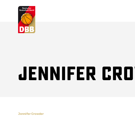
Suchvorschläge
Lorem Ipsum
Dolor Sit
Amet Valputo
Jennifer Cr
Jennifer Crowder