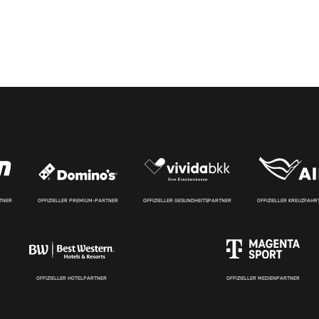
RTNER
OFFIZIELLER PREMIUM-PARTNER
OFFIZIELLER GESUNDHEITSPARTNER
OFFIZIELLER KREUZFAH
OFFIZIELLER HOTELPARTNER
OFFIZIELLER MEDIENPARTNER