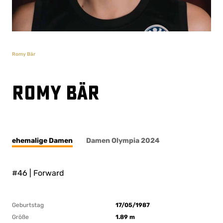
Romy Bär
Romy Bär
ehemalige Damen
Damen Olympia 2024
#46 | Forward
Geburtstag
17/05/1987
Größe
1.89 m