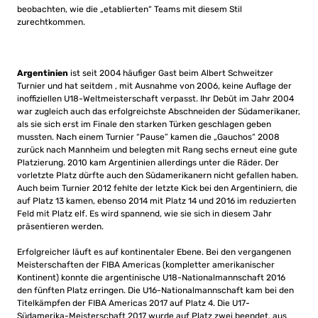
beobachten, wie die „etablierten“ Teams mit diesem Stil
zurechtkommen.
Argentinien
ist seit 2004 häufiger Gast beim Albert Schweitzer
Turnier und hat seitdem , mit Ausnahme von 2006, keine Auflage der
inoffiziellen U18-Weltmeisterschaft verpasst. Ihr Debüt im Jahr 2004
war zugleich auch das erfolgreichste Abschneiden der Südamerikaner,
als sie sich erst im Finale den starken Türken geschlagen geben
mussten. Nach einem Turnier “Pause” kamen die „Gauchos“ 2008
zurück nach Mannheim und belegten mit Rang sechs erneut eine gute
Platzierung. 2010 kam Argentinien allerdings unter die Räder. Der
vorletzte Platz dürfte auch den Südamerikanern nicht gefallen haben.
Auch beim Turnier 2012 fehlte der letzte Kick bei den Argentiniern, die
auf Platz 13 kamen, ebenso 2014 mit Platz 14 und 2016 im reduzierten
Feld mit Platz elf. Es wird spannend, wie sie sich in diesem Jahr
präsentieren werden.
Erfolgreicher läuft es auf kontinentaler Ebene. Bei den vergangenen
Meisterschaften der FIBA Americas (kompletter amerikanischer
Kontinent) konnte die argentinische U18-Nationalmannschaft 2016
den fünften Platz erringen. Die U16-Nationalmannschaft kam bei den
Titelkämpfen der FIBA Americas 2017 auf Platz 4. Die U17-
Südamerika-Meisterschaft 2017 wurde auf Platz zwei beendet, aus