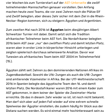
vier Wochen bis zum Turnierstart auf der
AST-Unterseite
die zwölf
teilnehmenden Mannschaften genauer vorstellen. Den Anfang
machen heute zwei Teams, die vor zwei Jahren noch die Plätze Elf
und Zwölf belegten, aber dieses Jahr sicher mit dem Ziel in die Rhein-
Neckar-Region kommen, sich zu steigern: Ägypten und Argentinien.
Zum zweiten Mal nach 2016 ist
Ägypten
beim diesjährigen Albert
Schweitzer Turnier mit dabei. Damit setzt sich die Tradition
afrikanischer Teilnehmer beim AST fort. Die Nordafrikaner belegten
2016 beim AST zwar „nur“ den zwölften Platz und damit letzten Platz,
waren aber in erster Linie in körperlicher Hinsicht unterlegen und
zeigten spielerisch durchaus sehenswerte Ansätze. Davor war
Tunesien als afrikanisches Team beim AST 2004 im Teilnehmerfeld
(15.).
Ägypten zählt seit Jahren zu den dominierenden Nationen Afrikas im
Jugendbasketball. Sowohl die U16-Jungen als auch die U18-Jungen
sind amtierende Vizemeister in Afrika. Bei der U17-Weltmeisterschaft
2016 in Spanien belegte das ägyptische Team den 16. und damit
letzten Platz. Die Nordostafrikaner waren 2016 mit einem Kader zum
AST gekommen, in dem keiner der Spieler die Zweimeter-Marke
erreichte. Ob das in diesem Jahr wieder so ist, ist noch nicht bekannt.
Man darf sich aber auf jeden Fall wieder auf eine extrem schnelle
Spielweise der Ägypter einstellen, die zudem häufig ihr Glück aus der
Distanz suchen werden. Es wird einmal mehr hochinteressant sein zu