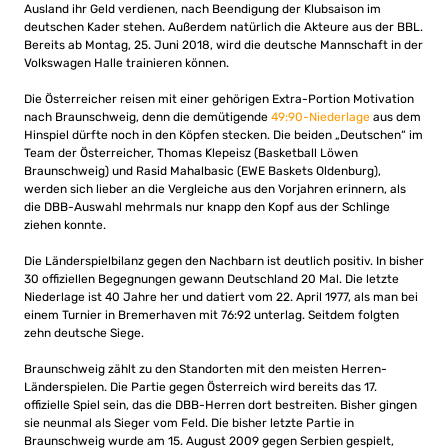
Ausland ihr Geld verdienen, nach Beendigung der Klubsaison im
deutschen Kader stehen. Außerdem natürlich die Akteure aus der BBL.
Bereits ab Montag, 25. Juni 2018, wird die deutsche Mannschaft in der
Volkswagen Halle trainieren können.
Die Österreicher reisen mit einer gehörigen Extra-Portion Motivation
nach Braunschweig, denn die demütigende
49:90-Niederlage
aus dem
Hinspiel dürfte noch in den Köpfen stecken. Die beiden „Deutschen“ im
Team der Österreicher, Thomas Klepeisz (Basketball Löwen
Braunschweig) und Rasid Mahalbasic (EWE Baskets Oldenburg),
werden sich lieber an die Vergleiche aus den Vorjahren erinnern, als
die DBB-Auswahl mehrmals nur knapp den Kopf aus der Schlinge
ziehen konnte.
Die Länderspielbilanz gegen den Nachbarn ist deutlich positiv. In bisher
30 offiziellen Begegnungen gewann Deutschland 20 Mal. Die letzte
Niederlage ist 40 Jahre her und datiert vom 22. April 1977, als man bei
einem Turnier in Bremerhaven mit 76:92 unterlag. Seitdem folgten
zehn deutsche Siege.
Braunschweig zählt zu den Standorten mit den meisten Herren-
Länderspielen. Die Partie gegen Österreich wird bereits das 17.
offizielle Spiel sein, das die DBB-Herren dort bestreiten. Bisher gingen
sie neunmal als Sieger vom Feld. Die bisher letzte Partie in
Braunschweig wurde am 15. August 2009 gegen Serbien gespielt,