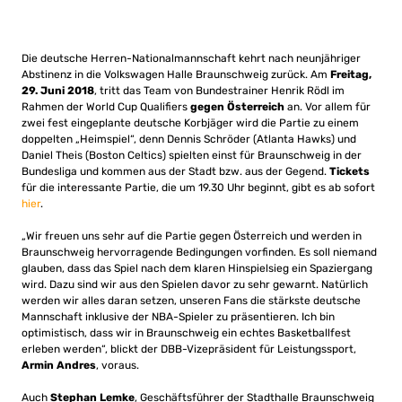
Die deutsche Herren-Nationalmannschaft kehrt nach neunjähriger
Abstinenz in die Volkswagen Halle Braunschweig zurück. Am
Freitag,
29. Juni 2018
, tritt das Team von Bundestrainer Henrik Rödl im
Rahmen der World Cup Qualifiers
gegen Österreich
an. Vor allem für
zwei fest eingeplante deutsche Korbjäger wird die Partie zu einem
doppelten „Heimspiel“, denn Dennis Schröder (Atlanta Hawks) und
Daniel Theis (Boston Celtics) spielten einst für Braunschweig in der
Bundesliga und kommen aus der Stadt bzw. aus der Gegend.
Tickets
für die interessante Partie, die um 19.30 Uhr beginnt, gibt es ab sofort
hier
.
„Wir freuen uns sehr auf die Partie gegen Österreich und werden in
Braunschweig hervorragende Bedingungen vorfinden. Es soll niemand
glauben, dass das Spiel nach dem klaren Hinspielsieg ein Spaziergang
wird. Dazu sind wir aus den Spielen davor zu sehr gewarnt. Natürlich
werden wir alles daran setzen, unseren Fans die stärkste deutsche
Mannschaft inklusive der NBA-Spieler zu präsentieren. Ich bin
optimistisch, dass wir in Braunschweig ein echtes Basketballfest
erleben werden“, blickt der DBB-Vizepräsident für Leistungssport,
Armin Andres
, voraus.
Auch
Stephan Lemke
, Geschäftsführer der Stadthalle Braunschweig