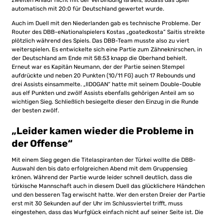
zweiten Anlauf nicht mit der Verbindung Israels, sodass das Spiel
automatisch mit 20:0 für Deutschland gewertet wurde.
Auch im Duell mit den Niederlanden gab es technische Probleme. Der
Router des DBB-eNationalspielers Kostas „goatedkosta“ Saitis streikte
plötzlich während des Spiels. Das DBB-Team musste also zu viert
weiterspielen. Es entwickelte sich eine Partie zum Zähneknirschen, in
der Deutschland am Ende mit 58:53 knapp die Oberhand behielt.
Erneut war es Kapitän Neumann, der der Partie seinen Stempel
aufdrückte und neben 20 Punkten (10/11 FG) auch 17 Rebounds und
drei Assists einsammelte. „llDOGAN“ hatte mit seinem Double-Double
aus elf Punkten und zwölf Assists ebenfalls gehörigen Anteil am so
wichtigen Sieg. Schließlich besiegelte dieser den Einzug in die Runde
der besten zwölf.
„Leider kamen wieder die Probleme in
der Offense“
Mit einem Sieg gegen die Titelaspiranten der Türkei wollte die DBB-
Auswahl den bis dato erfolgreichen Abend mit dem Gruppensieg
krönen. Während der Partie wurde leider schnell deutlich, dass die
türkische Mannschaft auch in diesem Duell das glücklichere Händchen
und den besseren Tag erwischt hatte. Wer den ersten Dreier der Partie
erst mit 30 Sekunden auf der Uhr im Schlussviertel trifft, muss
eingestehen, dass das Wurfglück einfach nicht auf seiner Seite ist. Die