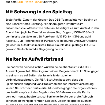
auf dem
DBB-Twitch-Kanal
übertragen.
Mit Schwung in den Spieltag
Erste Partie, Zypern der Gegner. Das DBB-Team zeigte von Beginn an
eine konzentrierte Leistung. Mit einem guten Rhythmus im
Zusammenspiel offensiv wie defensiv beseitigte es zum Auftakt in den
Abend früh jegliche Zweifel an einem Sieg. Dogan „llDOGAN“ Gümül
dominierte das Spiel mit 38 Punkten (14/19 FG, 8/11 3P) und acht
Assists. „JLB“ lieferte mit 13 Punkten, 15 Rebounds und zwölf Assists
gleich zum Auftakt sein erstes Triple-Double des Spieltags. Mit 78:38
gewann Deutschland die Begegnung deutlich.
Weiter im Aufwärtstrend
Die nächsten beiden Partien wurden beide ebenfalls für die DBB-
Auswahl gewertet. Allerdings mit einem Beigeschmack. Im Spiel gegen
Israel kam es auf Seiten der Israelis leider zu einem
Verbindungsabbruch. Die FIBA-Statuten besagen, dass ein
Spielabbruch aufgrund von Problemen mit der Internetverbindung
keinen Neustart der Partie erlaubt. Jedoch gingen die Organisatoren
des Wettkampfs auf das Angebot des DBB-Teams ein, die Partie
dennoch neu zu bestreiten, schließlich erfolgte der erste Abbruch
schon nach wenigen Minuten Spielzeit. Leider klappte es auch im