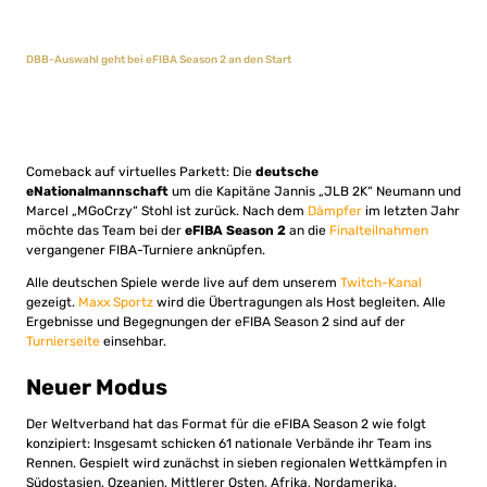
DBB-Auswahl geht bei eFIBA Season 2 an den Start
Comeback auf virtuelles Parkett: Die
deutsche
eNationalmannschaft
um die Kapitäne Jannis „JLB 2K“ Neumann und
Marcel „MGoCrzy“ Stohl ist zurück. Nach dem
Dämpfer
im letzten Jahr
möchte das Team bei der
eFIBA Season 2
an die
Finalteilnahmen
vergangener FIBA-Turniere anknüpfen.
Alle deutschen Spiele werde live auf dem unserem
Twitch-Kanal
gezeigt.
Maxx Sportz
wird die Übertragungen als Host begleiten. Alle
Ergebnisse und Begegnungen der eFIBA Season 2 sind auf der
Turnierseite
einsehbar.
Neuer Modus
Der Weltverband hat das Format für die eFIBA Season 2 wie folgt
konzipiert: Insgesamt schicken 61 nationale Verbände ihr Team ins
Rennen. Gespielt wird zunächst in sieben regionalen Wettkämpfen in
Südostasien, Ozeanien, Mittlerer Osten, Afrika, Nordamerika,