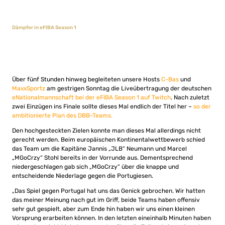
Dämpfer in eFIBA Season 1
Über fünf Stunden hinweg begleiteten unsere Hosts
C-Bas
und
MaxxSportz
am gestrigen Sonntag die Liveübertragung der deutschen
eNationalmannschaft bei der eFIBA Season 1 auf Twitch
. Nach zuletzt
zwei Einzügen ins Finale sollte dieses Mal endlich der Titel her –
so der
ambitionierte Plan des DBB-Teams.
Den hochgesteckten Zielen konnte man dieses Mal allerdings nicht
gerecht werden. Beim europäischen Kontinentalwettbewerb schied
das Team um die Kapitäne Jannis „JLB“ Neumann und Marcel
„MGoCrzy“ Stohl bereits in der Vorrunde aus. Dementsprechend
niedergeschlagen gab sich „MGoCrzy“ über die knappe und
entscheidende Niederlage gegen die Portugiesen.
„Das Spiel gegen Portugal hat uns das Genick gebrochen. Wir hatten
das meiner Meinung nach gut im Griff, beide Teams haben offensiv
sehr gut gespielt, aber zum Ende hin haben wir uns einen kleinen
Vorsprung erarbeiten können. In den letzten eineinhalb Minuten haben