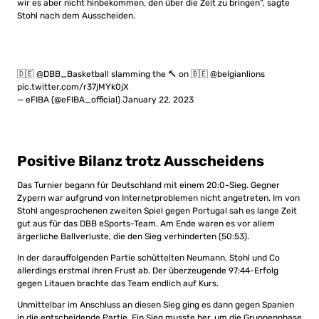
wir es aber nicht hinbekommen, den über die Zeit zu bringen“, sagte
Stohl nach dem Ausscheiden.
🇩🇪
@DBB_Basketball
slamming the 🔨 on 🇧🇪
@belgianlions
pic.twitter.com/r37jMYk0jX
— eFIBA (@eFIBA_official)
January 22, 2023
Positive Bilanz trotz Ausscheidens
Das Turnier begann für Deutschland mit einem 20:0-Sieg. Gegner
Zypern war aufgrund von Internetproblemen nicht angetreten. Im von
Stohl angesprochenen zweiten Spiel gegen Portugal sah es lange Zeit
gut aus für das DBB eSports-Team. Am Ende waren es vor allem
ärgerliche Ballverluste, die den Sieg verhinderten (50:53).
In der darauffolgenden Partie schüttelten Neumann, Stohl und Co
allerdings erstmal ihren Frust ab. Der überzeugende 97:44-Erfolg
gegen Litauen brachte das Team endlich auf Kurs.
Unmittelbar im Anschluss an diesen Sieg ging es dann gegen Spanien
in die entscheidende Partie. Ein Sieg musste her, um die Gruppenphase