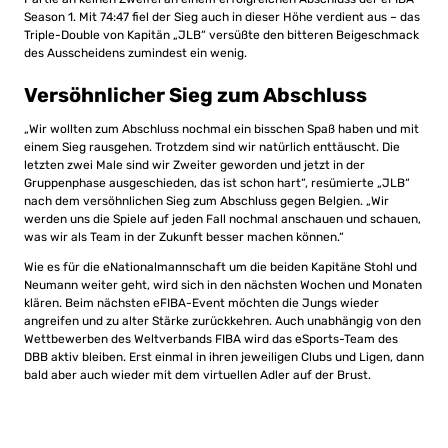
Season 1. Mit 74:47 fiel der Sieg auch in dieser Höhe verdient aus – das
Triple-Double von Kapitän „JLB“ versüßte den bitteren Beigeschmack
des Ausscheidens zumindest ein wenig.
Versöhnlicher Sieg zum Abschluss
„Wir wollten zum Abschluss nochmal ein bisschen Spaß haben und mit
einem Sieg rausgehen. Trotzdem sind wir natürlich enttäuscht. Die
letzten zwei Male sind wir Zweiter geworden und jetzt in der
Gruppenphase ausgeschieden, das ist schon hart“, resümierte „JLB“
nach dem versöhnlichen Sieg zum Abschluss gegen Belgien. „Wir
werden uns die Spiele auf jeden Fall nochmal anschauen und schauen,
was wir als Team in der Zukunft besser machen können.“
Wie es für die eNationalmannschaft um die beiden Kapitäne Stohl und
Neumann weiter geht, wird sich in den nächsten Wochen und Monaten
klären. Beim nächsten eFIBA-Event möchten die Jungs wieder
angreifen und zu alter Stärke zurückkehren. Auch unabhängig von den
Wettbewerben des Weltverbands FIBA wird das eSports-Team des
DBB aktiv bleiben. Erst einmal in ihren jeweiligen Clubs und Ligen, dann
bald aber auch wieder mit dem virtuellen Adler auf der Brust.