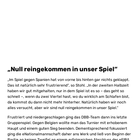
„Null reingekommen in unser Spiel“
„Im Spiel gegen Spanien hat von vorne bis hinten gar nichts geklappt.
Das ist natürlich sehr frustrierend“, so Stohl. „In der zweiten Halbzeit
haben wir gut mitgehalten, nur in dem Spiel ist es so – das geht so
schnell –, wenn du zwei Viertel hast, wo du wirklich am Schlafen bist,
da kommst du dann nicht mehr hinterher. Natürlich haben wir noch
alles versucht, aber wir sind null reingekommen in unser Spiel.“
Frustriert und niedergeschlagen ging das DBB-Team dann ins letzte
Gruppenspiel. Gegen Belgien wollte man das Turnier mit erhobenem
Haupt und einem guten Sieg beenden. Dementsprechend fokussiert
ging die eNationalmannschaft daher ans Werk und ließ von Beginn der
Partie an keinen Zweifel an einem erfolgreichen Abschluss der eFIBA