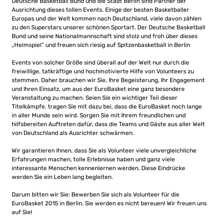
Deutsche Basketball Bund und die Stadt Berlin sind Partner der
Ausrichtung dieses tollen Events. Einige der besten Basketballer
Europas und der Welt kommen nach Deutschland, viele davon zählen
zu den Superstars unserer schönen Sportart. Der Deutsche Basketball
Bund und seine Nationalmannschaft sind stolz und froh über dieses
„Heimspiel“ und freuen sich riesig auf Spitzenbasketball in Berlin
Events von solcher Größe sind überall auf der Welt nur durch die
freiwillige, tatkräftige und hochmotivierte Hilfe von Volunteers zu
stemmen. Daher brauchen wir Sie, Ihre Begeisterung, Ihr Engagement
und Ihren Einsatz, um aus der EuroBasket eine ganz besondere
Veranstaltung zu machen. Seien Sie ein wichtiger Teil dieser
Titelkämpfe, tragen Sie mit dazu bei, dass die EuroBasket noch lange
in aller Munde sein wird. Sorgen Sie mit Ihrem freundlichen und
hilfsbereiten Auftreten dafür, dass die Teams und Gäste aus aller Welt
von Deutschland als Ausrichter schwärmen.
Wir garantieren Ihnen, dass Sie als Volunteer viele unvergleichliche
Erfahrungen machen, tolle Erlebnisse haben und ganz viele
interessante Menschen kennenlernen werden. Diese Eindrücke
werden Sie ein Leben lang begleiten.
Darum bitten wir Sie: Bewerben Sie sich als Volunteer für die
EuroBasket 2015 in Berlin. Sie werden es nicht bereuen! Wir freuen uns
auf Sie!