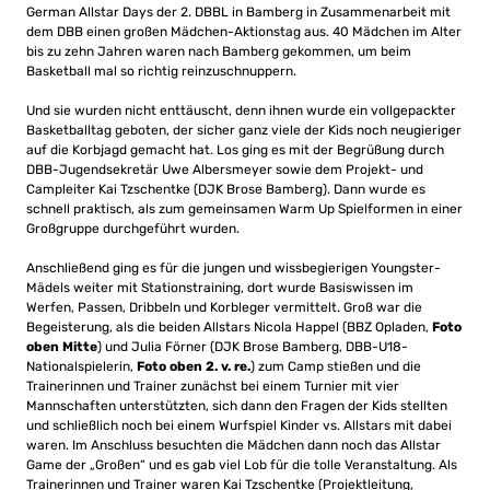
German Allstar Days der 2. DBBL in Bamberg in Zusammenarbeit mit
dem DBB einen großen Mädchen-Aktionstag aus. 40 Mädchen im Alter
bis zu zehn Jahren waren nach Bamberg gekommen, um beim
Basketball mal so richtig reinzuschnuppern.
Und sie wurden nicht enttäuscht, denn ihnen wurde ein vollgepackter
Basketballtag geboten, der sicher ganz viele der Kids noch neugieriger
auf die Korbjagd gemacht hat. Los ging es mit der Begrüßung durch
DBB-Jugendsekretär Uwe Albersmeyer sowie dem Projekt- und
Campleiter Kai Tzschentke (DJK Brose Bamberg). Dann wurde es
schnell praktisch, als zum gemeinsamen Warm Up Spielformen in einer
Großgruppe durchgeführt wurden.
Anschließend ging es für die jungen und wissbegierigen Youngster-
Mädels weiter mit Stationstraining, dort wurde Basiswissen im
Werfen, Passen, Dribbeln und Korbleger vermittelt. Groß war die
Begeisterung, als die beiden Allstars Nicola Happel (BBZ Opladen,
Foto
oben Mitte
) und Julia Förner (DJK Brose Bamberg, DBB-U18-
Nationalspielerin,
Foto oben 2. v. re.
) zum Camp stießen und die
Trainerinnen und Trainer zunächst bei einem Turnier mit vier
Mannschaften unterstützten, sich dann den Fragen der Kids stellten
und schließlich noch bei einem Wurfspiel Kinder vs. Allstars mit dabei
waren. Im Anschluss besuchten die Mädchen dann noch das Allstar
Game der „Großen“ und es gab viel Lob für die tolle Veranstaltung. Als
Trainerinnen und Trainer waren Kai Tzschentke (Projektleitung,