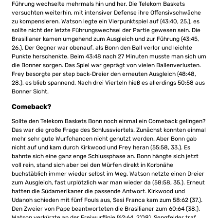
Führung wechselte mehrmals hin und her. Die Telekom Baskets
versuchten weiterhin, mit intensiver Defense ihre Offensivschwäche
zu kompensieren. Watson legte ein Vierpunktspiel auf (43:40, 25.), es
sollte nicht der letzte Führungswechsel der Partie gewesen sein. Die
Brasilianer kamen umgehend zum Ausgleich und zur Führung (43:45,
26.). Der Gegner war obenauf, als Bonn den Ball verlor und leichte
Punkte herschenkte. Beim 43:48 nach 27 Minuten musste man sich um
die Bonner sorgen. Das Spiel war geprägt von vielen Ballenverlusten.
Frey besorgte per step back-Dreier den erneuten Ausgleich (48:48,
28.), es blieb spannend. Nach drei Vierteln hieß es allerdings 50:58 aus
Bonner Sicht.
Comeback?
Sollte den Telekom Baskets Bonn noch einmal ein Comeback gelingen?
Das war die große Frage des Schlussviertels. Zunächst konnten einmal
mehr sehr gute Wurfchancen nicht genutzt werden. Aber Bonn gab
nicht auf und kam durch Kirkwood und Frey heran (55:58, 33.). Es
bahnte sich eine ganz enge Schlussphase an. Bonn hängte sich jetzt
voll rein, stand sich aber bei den Würfen direkt in Korbnähe
buchstäblich immer wieder selbst im Weg. Watson netzte einen Dreier
zum Ausgleich, fast urplötzlich war man wieder da (58:58, 35.). Erneut
hatten die Südamerikaner die passende Antwort. Kirkwood und
Udanoh schieden mit fünf Fouls aus, Sesi Franca kam zum 58:62 (37.).
Den Zweier von Pape beantworteten die Brasilianer zum 60:64 (38.).
Watson verkürzte an der Freiwurflinie (62:64, 2’08), Sengfelder traf