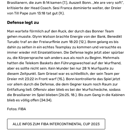
Brasilianern, die zum 8:14 kamen (7.), Auszeit Bonn. „We are very soft“,
kritisierte der Head Coach. Sesi Franca dominierte weiter, der Dreier
von Till Pape zum 13:18 tat gut (9.).
Defense legt zu
Man wartete förmlich auf den Ruck, der durch das Bonner Team
gehen musste. Glynn Watson brachte Energie von der Bank, Benedikt
Turudic traf an der Freiwurflinie zum 18:20 (12.). Bonn gelang es bis
dahin zu selten in ein echtes Teamplay zu kommen und versuchte es
immer wieder mit Einzelaktionen. Die Defense legte jetzt aber spürbar
zu, die Körpersprache sah anders aus als noch zu Beginn. Mehrmals
hatten die Telekom Baskets den Führungswechsel auf der Wurfhand,
aber es sollte nicht sein. Kein Wunder bei nur 28 % Wurfquote zu
diesem Zeitpunkt. Sam Griesel war es schließlich, der sein Team per
Dreier mit 23:22 in Front warf (15.). Bonn kontrollierte das Spiel jetzt
vor allem durch die Defense, die dem Gegner kaum noch Raum zur
Entfaltung ließ. Offensiv aber blieb es bei der Wurfschwäche, sodass
die Brasilianer im Spiel blieben (26:25, 18.). Bis zum Gang in die Kabinen
blieb es völlig offen (34:34).
Fotos: FIBA
ALLE INFOS ZUM FIBA INTERCONTINENTAL CUP 2023