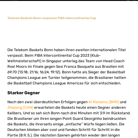
Telekom Baskets Bonn verpassen FIBA Intercontinental Cup
Die Telekom Baskets Bonn haben ihren zweiten internationalen Titel
verpasst. Beim FIBA Intercontinental Cup 2023 (Klub-
Weltmeisterschaft) in Singapur unterlag das Team von Head Coach
Roel Moors im Finale gegen Sesi Franca Basquete aus Brasilien mit
69:70 (13:18, 21:16, 16:24, 19:12). Bonn hatte als Sieger der Basketball
Champions League am Turnier teilgenommen, die Brasilianer hatten
die Basketball Champions League Americas für sich entschieden.
Starker Gegner
Nach den zwei überdeutlichen Erfolgen gegen
Al Manama (BHR)
und
Zhejiang (CHN)
erwarteten die Baskets heute einen Gegner anderen
Kalibers. Und so sah sich Bonn nach drei Minuten mit 3:9 im Rückstand.
Die Brasilianer um ihren langen Point Guard Georginho beindruckten
die Baskets, die ihrerseits einige „einfache“ Würfe liegen ließen. Die
Deutschen blieben aber cool und fanden Schritt für Schritt in die
Partie (8:9, 5.). Die nächsten Szenen gehörten wieder den langen