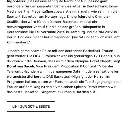
Ingo Weiss
: „Das ist eine sehr gute Nachricht für uns und ganz
besonders für den gesamten Damenbasketball in Deutschland. Unser
Medienpartner MagentaSport beweist einmal mehr, wie sehr ihm die
Sportart Basketball am Herzen liegt. Eine erfolgreiche Olympia-
Qualifikation wäre für den Damen-Basketball medial ein
hervorragender Vorlauf für die beiden großen Höhepunkte in
Deutschland: Die EM-Vorrunde 2025 in Hamburg und die WM 2026 in
Berlin. Und das in ganz hervorragender Qualität und fachlich exzellent
kommentiert.“
„Unsere gemeinsame Reise mit den deutschen Basketball-Frauen
geht weiter. Die FIBA EuroBasket war ein großartiges TV-Erlebnis, nun
drücken wir die Daumen, dass es mit dem Olympia-Ticket klappt“, sagt
Dorothea Jacob
, Vice President Proposition & Content TV bei der
Telekom. „Nachdem wir im vergangenen Jahr mit dem sensationellen
Weltmeistertitel bereits DAS Basketball-Highlight der Herren im
Programm hatten, bieten wir Fans nun auch die Top-Begegnungen der
Frauen auf dem Weg zu den olympischen Spielen. Damit werten wir
das beste Basketball-Angebot in Europa zusätzlich auf.“
LINK ZUR OQT-WEBSITE