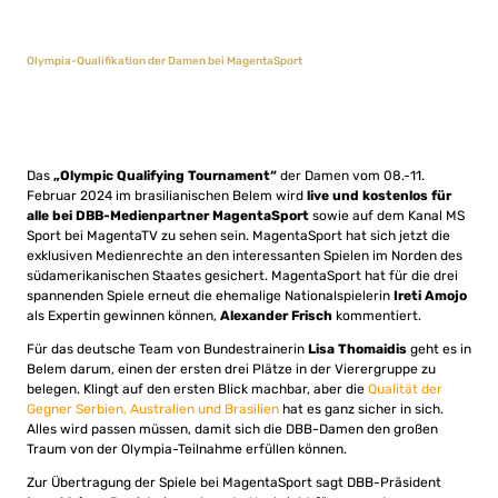
Olympia-Qualifikation der Damen bei MagentaSport
Das
„Olympic Qualifying Tournament“
der Damen vom 08.-11.
Februar 2024 im brasilianischen Belem wird
live und kostenlos für
alle bei DBB-Medienpartner MagentaSport
sowie auf dem Kanal MS
Sport bei MagentaTV zu sehen sein. MagentaSport hat sich jetzt die
exklusiven Medienrechte an den interessanten Spielen im Norden des
südamerikanischen Staates gesichert. MagentaSport hat für die drei
spannenden Spiele erneut die ehemalige Nationalspielerin
Ireti Amojo
als Expertin gewinnen können,
Alexander Frisch
kommentiert.
Für das deutsche Team von Bundestrainerin
Lisa Thomaidis
geht es in
Belem darum, einen der ersten drei Plätze in der Vierergruppe zu
belegen. Klingt auf den ersten Blick machbar, aber die
Qualität der
Gegner Serbien, Australien und Brasilien
hat es ganz sicher in sich.
Alles wird passen müssen, damit sich die DBB-Damen den großen
Traum von der Olympia-Teilnahme erfüllen können.
Zur Übertragung der Spiele bei MagentaSport sagt DBB-Präsident