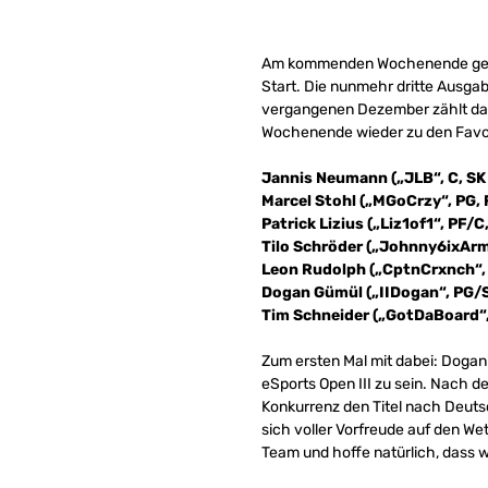
Am kommenden Wochenende geht 
Start. Die nunmehr dritte Ausga
vergangenen Dezember zählt da
Wochenende wieder zu den Favor
Jannis Neumann („JLB“, C, SK
Marcel Stohl („MGoCrzy“, PG, 
Patrick Lizius („Liz1of1“, PF/C
Tilo Schröder („Johnny6ixArms
Leon Rudolph („CptnCrxnch“, 
Dogan Gümül („IIDogan“, PG/S
Tim Schneider („GotDaBoard“, 
Zum ersten Mal mit dabei: Dogan 
eSports Open III zu sein. Nach d
Konkurrenz den Titel nach Deuts
sich voller Vorfreude auf den Wet
Team und hoffe natürlich, dass w