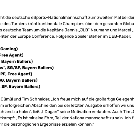
die deutsche eSports-Nationalmannschaft zum zweitem Mal bei den
be des Turniers krönt kontinentale Champions über den gesamten Globu
s deutsche Team um die Kapitäne Jannis „JLB“ Neumann und Marcel 
iten der Europe Conference. Folgende Spieler stehen im DBB-Kader:
 Gaming)
Free Agent)
, Bayern Ballers)
“, SG/SF, Bayern Ballers)
PF, Free Agent)
G, Bayern Ballers)
SF, Bayern Ballers)
Gümül und Tim Schneider. „Ich freue mich auf die großartige Gelegenhe
em erfolgreichen Abschneiden bei der letzten Ausgabe erhoffen wir uns 
chland zu holen“, ließ „IIDogan“ seine Motivation verlauten. Auch Tim
tkampf: „Es ist mir eine Ehre, Teil der Nationalmannschaft zu sein. Ich 
ir die bestmöglichen Ergebnisse erzielen können.“