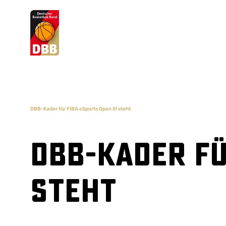
Suchvorschläge
Lorem Ipsum
Dolor Sit
Amet Valputo
DBB-Kader für FIBA eSports Open III steht
DBB-Kader fü
steht