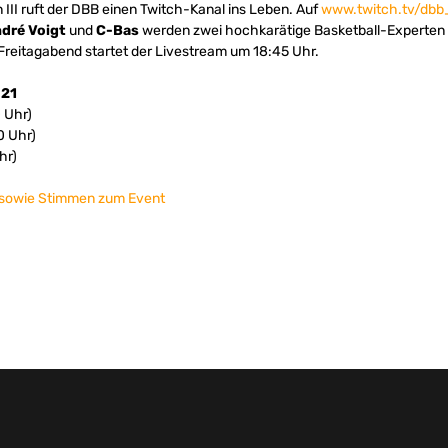
 III ruft der DBB einen Twitch-Kanal ins Leben. Auf
www.twitch.tv/dbb
dré Voigt
und
C-Bas
werden zwei hochkarätige Basketball-Experten
 Freitagabend startet der Livestream um 18:45 Uhr.
021
 Uhr)
0 Uhr)
hr)
t sowie Stimmen zum Event