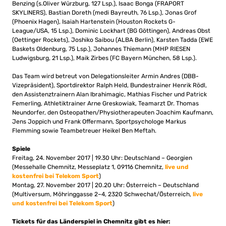
Benzing (s.Oliver Würzburg, 127 Lsp.), Isaac Bonga (FRAPORT
SKYLINERS), Bastian Doreth (medi Bayreuth, 76 Lsp.), Jonas Grof
(Phoenix Hagen), Isaiah Hartenstein (Houston Rockets G-
League/USA, 15 Lsp.), Dominic Lockhart (BG Göttingen), Andreas Obst
(Oettinger Rockets), Joshiko Saibou (ALBA Berlin), Karsten Tadda (EWE
Baskets Oldenburg, 75 Lsp.), Johannes Thiemann (MHP RIESEN
Ludwigsburg, 21 Lsp.), Maik Zirbes (FC Bayern München, 58 Lsp.).
Das Team wird betreut von Delegationsleiter Armin Andres (DBB-
Vizepräsident), Sportdirektor Ralph Held, Bundestrainer Henrik Rödl,
den Assistenztrainern Alan Ibrahimagic, Mathias Fischer und Patrick
Femerling, Athletiktrainer Arne Greskowiak, Teamarzt Dr. Thomas
Neundorfer, den Osteopathen/Physiotherapeuten Joachim Kaufmann,
Jens Joppich und Frank Offermann, Sportpsychologe Markus
Flemming sowie Teambetreuer Heikel Ben Meftah.
Spiele
Freitag, 24. November 2017 | 19.30 Uhr: Deutschland – Georgien
(Messehalle Chemnitz, Messeplatz 1, 09116 Chemnitz,
live und
kostenfrei bei Telekom Sport
)
Montag, 27. November 2017 | 20.20 Uhr: Österreich – Deutschland
(Multiversum, Möhringgasse 2–4, 2320 Schwechat/Österreich,
live
und kostenfrei bei Telekom Sport
)
Tickets für das Länderspiel in Chemnitz gibt es hier: