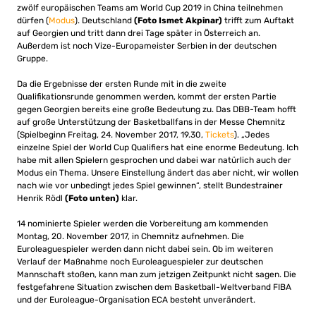
zwölf europäischen Teams am World Cup 2019 in China teilnehmen
dürfen (
Modus
). Deutschland
(Foto Ismet Akpinar)
trifft zum Auftakt
auf Georgien und tritt dann drei Tage später in Österreich an.
Außerdem ist noch Vize-Europameister Serbien in der deutschen
Gruppe.
Da die Ergebnisse der ersten Runde mit in die zweite
Qualifikationsrunde genommen werden, kommt der ersten Partie
gegen Georgien bereits eine große Bedeutung zu. Das DBB-Team hofft
auf große Unterstützung der Basketballfans in der Messe Chemnitz
(Spielbeginn Freitag, 24. November 2017, 19.30,
Tickets
). „Jedes
einzelne Spiel der World Cup Qualifiers hat eine enorme Bedeutung. Ich
habe mit allen Spielern gesprochen und dabei war natürlich auch der
Modus ein Thema. Unsere Einstellung ändert das aber nicht, wir wollen
nach wie vor unbedingt jedes Spiel gewinnen“, stellt Bundestrainer
Henrik Rödl
(Foto unten)
klar.
14 nominierte Spieler werden die Vorbereitung am kommenden
Montag, 20. November 2017, in Chemnitz aufnehmen. Die
Euroleaguespieler werden dann nicht dabei sein. Ob im weiteren
Verlauf der Maßnahme noch Euroleaguespieler zur deutschen
Mannschaft stoßen, kann man zum jetzigen Zeitpunkt nicht sagen. Die
festgefahrene Situation zwischen dem Basketball-Weltverband FIBA
und der Euroleague-Organisation ECA besteht unverändert.