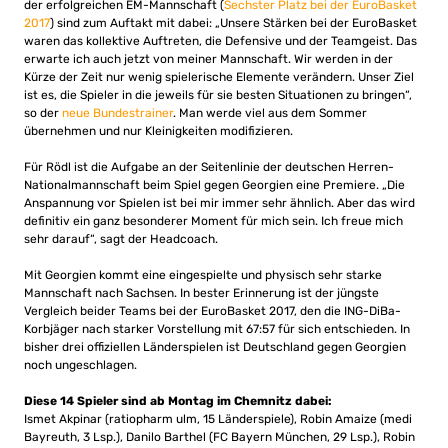
der erfolgreichen EM-Mannschaft (
Sechster Platz bei der EuroBasket
2017
) sind zum Auftakt mit dabei: „Unsere Stärken bei der EuroBasket
waren das kollektive Auftreten, die Defensive und der Teamgeist. Das
erwarte ich auch jetzt von meiner Mannschaft. Wir werden in der
Kürze der Zeit nur wenig spielerische Elemente verändern. Unser Ziel
ist es, die Spieler in die jeweils für sie besten Situationen zu bringen“,
so der
neue Bundestrainer
. Man werde viel aus dem Sommer
übernehmen und nur Kleinigkeiten modifizieren.
Für Rödl ist die Aufgabe an der Seitenlinie der deutschen Herren-
Nationalmannschaft beim Spiel gegen Georgien eine Premiere. „Die
Anspannung vor Spielen ist bei mir immer sehr ähnlich. Aber das wird
definitiv ein ganz besonderer Moment für mich sein. Ich freue mich
sehr darauf“, sagt der Headcoach.
Mit Georgien kommt eine eingespielte und physisch sehr starke
Mannschaft nach Sachsen. In bester Erinnerung ist der jüngste
Vergleich beider Teams bei der EuroBasket 2017, den die ING-DiBa-
Korbjäger nach starker Vorstellung mit 67:57 für sich entschieden. In
bisher drei offiziellen Länderspielen ist Deutschland gegen Georgien
noch ungeschlagen.
Diese 14 Spieler sind ab Montag im Chemnitz dabei:
Ismet Akpinar (ratiopharm ulm, 15 Länderspiele), Robin Amaize (medi
Bayreuth, 3 Lsp.), Danilo Barthel (FC Bayern München, 29 Lsp.), Robin