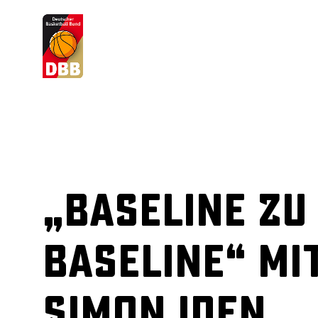
Suchvorschläge
Lorem Ipsum
Dolor Sit
Amet Valputo
„Baseline zu
Baseline“ mi
Simon Iden