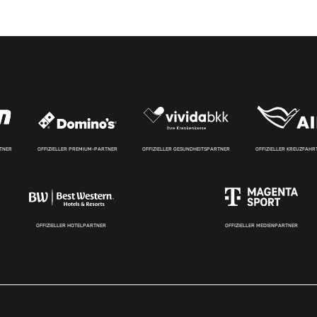
RTNER
OFFIZIELLER PREMIUM-PARTNER
OFFIZIELLER GESUNDHEITSPARTNER
OFFIZIELLER KREUZFAH
OFFIZIELLER HOTELPARTNER
OFFIZIELLER MEDIENPARTNER