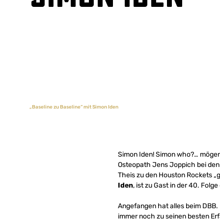
„Baseline zu Baseline“ mit Simon Iden
Simon Iden! Simon who?… mögen s
Osteopath Jens Joppich bei den 
Theis zu den Houston Rockets „g
Iden
, ist zu Gast in der 40. Fol
Angefangen hat alles beim DBB. 
immer noch zu seinen besten Erf