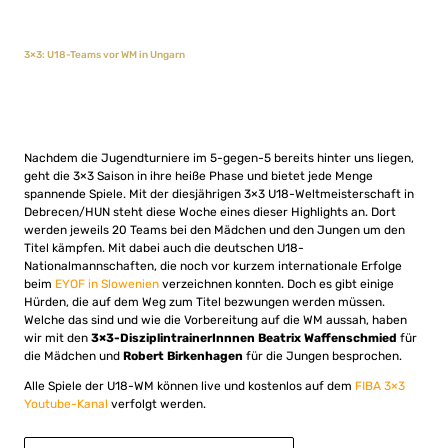
3×3: U18-Teams vor WM in Ungarn
Nachdem die Jugendturniere im 5-gegen-5 bereits hinter uns liegen,
geht die 3×3 Saison in ihre heiße Phase und bietet jede Menge
spannende Spiele. Mit der diesjährigen 3×3 U18-Weltmeisterschaft in
Debrecen/HUN steht diese Woche eines dieser Highlights an. Dort
werden jeweils 20 Teams bei den Mädchen und den Jungen um den
Titel kämpfen. Mit dabei auch die deutschen U18-
Nationalmannschaften, die noch vor kurzem internationale Erfolge
beim
EYOF in Slowenien
verzeichnen konnten. Doch es gibt einige
Hürden, die auf dem Weg zum Titel bezwungen werden müssen.
Welche das sind und wie die Vorbereitung auf die WM aussah, haben
wir mit den
3×3-DisziplintrainerInnnen Beatrix Waffenschmied
für
die Mädchen und
Robert Birkenhagen
für die Jungen besprochen.
Alle Spiele der U18-WM können live und kostenlos auf dem
FIBA 3×3
Youtube-Kanal
verfolgt werden.