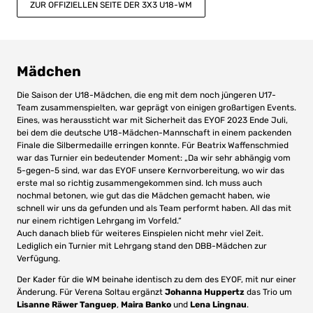
ZUR OFFIZIELLEN SEITE DER 3X3 U18-WM
Mädchen
Die Saison der U18-Mädchen, die eng mit dem noch jüngeren U17-
Team zusammenspielten, war geprägt von einigen großartigen Events.
Eines, was heraussticht war mit Sicherheit das EYOF 2023 Ende Juli,
bei dem die deutsche U18-Mädchen-Mannschaft in einem packenden
Finale die Silbermedaille erringen konnte. Für Beatrix Waffenschmied
war das Turnier ein bedeutender Moment: „Da wir sehr abhängig vom
5-gegen-5 sind, war das EYOF unsere Kernvorbereitung, wo wir das
erste mal so richtig zusammengekommen sind. Ich muss auch
nochmal betonen, wie gut das die Mädchen gemacht haben, wie
schnell wir uns da gefunden und als Team performt haben. All das mit
nur einem richtigen Lehrgang im Vorfeld.“
Auch danach blieb für weiteres Einspielen nicht mehr viel Zeit.
Lediglich ein Turnier mit Lehrgang stand den DBB-Mädchen zur
Verfügung.
Der Kader für die WM beinahe identisch zu dem des EYOF, mit nur einer
Änderung. Für Verena Soltau ergänzt
Johanna Huppertz
das Trio um
Lisanne Räwer Tanguep
,
Maira Banko
und
Lena Lingnau
.