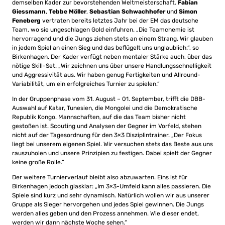
demselben Kader zur bevorstehenden Weltmeisterschaft.
Fabian
Giessmann
,
Tebbe Möller
,
Sebastian Schwachhofer
und
Simon
Feneberg
vertraten bereits letztes Jahr bei der EM das deutsche
Team, wo sie ungeschlagen Gold einfuhren. „Die Teamchemie ist
hervorragend und die Jungs ziehen stets an einem Strang. Wir glauben
in jedem Spiel an einen Sieg und das beflügelt uns unglaublich.“, so
Birkenhagen. Der Kader verfügt neben mentaler Stärke auch, über das
nötige Skill-Set. „Wir zeichnen uns über unsere Handlungsschnelligkeit
und Aggressivität aus. Wir haben genug Fertigkeiten und Allround-
Variabilität, um ein erfolgreiches Turnier zu spielen.“
In der Gruppenphase vom 31. August – 01. September, trifft die DBB-
Auswahl auf Katar, Tunesien, die Mongolei und die Demokratische
Republik Kongo. Mannschaften, auf die das Team bisher nicht
gestoßen ist. Scouting und Analysen der Gegner im Vorfeld, stehen
nicht auf der Tagesordnung für den 3×3 Disziplintrainer. „Der Fokus
liegt bei unserem eigenen Spiel. Wir versuchen stets das Beste aus uns
rauszuholen und unsere Prinzipien zu festigen. Dabei spielt der Gegner
keine große Rolle.“
Der weitere Turnierverlauf bleibt also abzuwarten. Eins ist für
Birkenhagen jedoch glasklar: „Im 3×3-Umfeld kann alles passieren. Die
Spiele sind kurz und sehr dynamisch. Natürlich wollen wir aus unserer
Gruppe als Sieger hervorgehen und jedes Spiel gewinnen. Die Jungs
werden alles geben und den Prozess annehmen. Wie dieser endet,
werden wir dann nächste Woche sehen.“