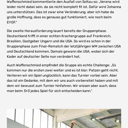
Waffenschmied kommentierte den Ausfall von Soltau so: „Verena wird
leider nicht dabei sein, da sie nicht komplett fit ist. Dafür wird Johanna
uns unterstützen. Das ist zwar eine Veränderung, aber ich habe da
große Hoffnung, dass es genauso gut funktioniert, wie noch beim
EYOF.“
Die zweite Herausforderung lauert bereits der Gruppenphase.
Deutschland trifft in einer echten Krachergruppe auf Frankreich,
Brasilien, Gastgeber Ungarn und die USA. So wird es schon in der
Gruppenphase zum Final-Rematch der letztjährigen WM zwischen USA
und Deutschland kommen. Damals gewann die USA, wobei sich der
Kader auf deutscher Seite nun verändert hat.
Auch Waffenschmied empfindet die Gruppe als echte Challenge: „Es
kommen nur die ersten zwei weiter und es ist klar: Patzen geht nicht.
Verlieren wir ein Spiel unglücklich, kann das Turnier vorbei sein. Aber
das ist ein Gedanke, mit dem wir uns auch vorbereitet haben und mit
dem wir bewusst zum Turnier hinfahren. Wir wissen aber auch, dass
man beim 3×3 jedes Spiel für sich entscheiden kann.“