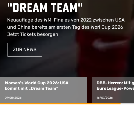
nach Hamburg und
"Dream Team"
Teams
Köln
Neuauflage des WM-Finales von 2022 zwischen USA
Am 27. August in Köln: Welt- und Europameister
und China bereits am ersten Tag des Worl Cup 2026 |
Deutsche Basketball-Fans, AUFGEPASST! | Jetzt
gegen die Niederlande in der WM-Quali | WM-Damen
Jetzt Tickets besorgen
auch wieder Gruppenangebote!
gegen die Türkei
ZUR NEWS
ZUM TEXT
ZUM TEXT
DBB-Herren: Mit geballter NBA- und
In der LANXESS A
EuroLeague-Power nach Hamburg
Header“ der DBB
und Köln
16/07/2026
17/06/2026