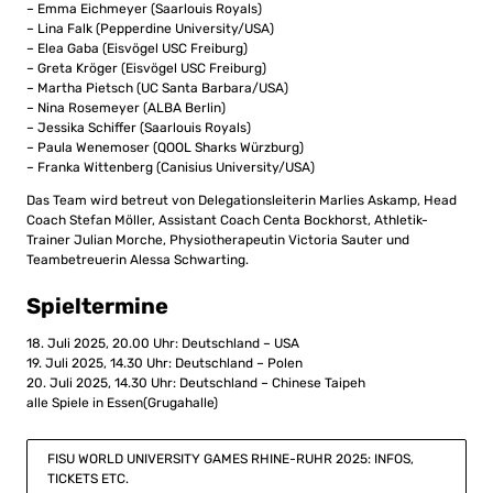
– Emma Eichmeyer (Saarlouis Royals)
– Lina Falk (Pepperdine University/USA)
– Elea Gaba (Eisvögel USC Freiburg)
– Greta Kröger (Eisvögel USC Freiburg)
– Martha Pietsch (UC Santa Barbara/USA)
– Nina Rosemeyer (ALBA Berlin)
– Jessika Schiffer (Saarlouis Royals)
– Paula Wenemoser (QOOL Sharks Würzburg)
– Franka Wittenberg (Canisius University/USA)
Das Team wird betreut von Delegationsleiterin Marlies Askamp, Head
Coach Stefan Möller, Assistant Coach Centa Bockhorst, Athletik-
Trainer Julian Morche, Physiotherapeutin Victoria Sauter und
Teambetreuerin Alessa Schwarting.
Spieltermine
18. Juli 2025, 20.00 Uhr: Deutschland – USA
19. Juli 2025, 14.30 Uhr: Deutschland – Polen
20. Juli 2025, 14.30 Uhr: Deutschland – Chinese Taipeh
alle Spiele in Essen(Grugahalle)
FISU WORLD UNIVERSITY GAMES RHINE-RUHR 2025: INFOS,
TICKETS ETC.