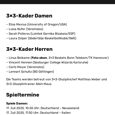
3×3-Kader Damen
– Elisa Mevius (University of Oregon/USA)
– Luisa Nufer (Vereinslos)
– Sarah Polleros (Lointek Gernika Bizakaia/ESP)
– Laura Zolper (Södertälje Basketbollklubb/SWE)
3×3-Kader Herren
– Linus Beikame (
Foto oben
, 3×3 Baskets Bonn Telekom/TK Hannover)
– Vincent Hennen (Seeburger College Wizards Karlsruhe)
– Carlo Meyer (Vereinslos)
– Lennart Schultz (BG Göttingen)
Die Teams werden betreut von 3×3-Disziplinchef Matthias Weber und
3×3-Disziplintrainer Albin Mauz.
Spieltermine
Spiele Damen:
17. Juli 2025, 10.55 Uhr: Deutschland – Neuseeland
17. Juli 2025, 17.50 Uhr: Deutschland – Italien