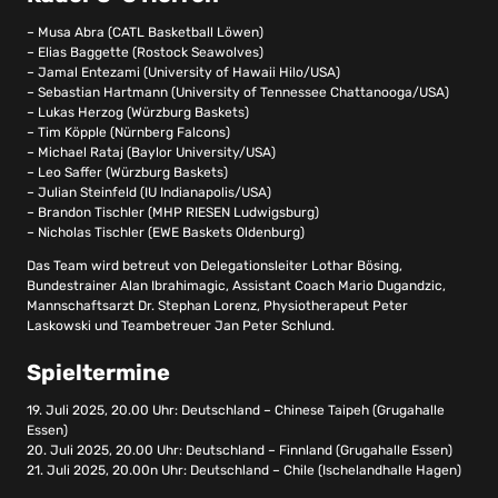
– Musa Abra (CATL Basketball Löwen)
– Elias Baggette (Rostock Seawolves)
– Jamal Entezami (University of Hawaii Hilo/USA)
– Sebastian Hartmann (University of Tennessee Chattanooga/USA)
– Lukas Herzog (Würzburg Baskets)
– Tim Köpple (Nürnberg Falcons)
– Michael Rataj (Baylor University/USA)
– Leo Saffer (Würzburg Baskets)
– Julian Steinfeld (IU Indianapolis/USA)
– Brandon Tischler (MHP RIESEN Ludwigsburg)
– Nicholas Tischler (EWE Baskets Oldenburg)
Das Team wird betreut von Delegationsleiter Lothar Bösing,
Bundestrainer Alan Ibrahimagic, Assistant Coach Mario Dugandzic,
Mannschaftsarzt Dr. Stephan Lorenz, Physiotherapeut Peter
Laskowski und Teambetreuer Jan Peter Schlund.
Spieltermine
19. Juli 2025, 20.00 Uhr: Deutschland – Chinese Taipeh (Grugahalle
Essen)
20. Juli 2025, 20.00 Uhr: Deutschland – Finnland (Grugahalle Essen)
21. Juli 2025, 20.00n Uhr: Deutschland – Chile (Ischelandhalle Hagen)