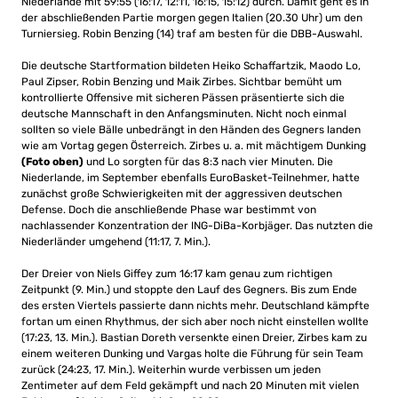
Niederlande mit 59:55 (16:17, 12:11, 16:15, 15:12) durch. Damit geht es in
der abschließenden Partie morgen gegen Italien (20.30 Uhr) um den
Turniersieg. Robin Benzing (14) traf am besten für die DBB-Auswahl.
Die deutsche Startformation bildeten Heiko Schaffartzik, Maodo Lo,
Paul Zipser, Robin Benzing und Maik Zirbes. Sichtbar bemüht um
kontrollierte Offensive mit sicheren Pässen präsentierte sich die
deutsche Mannschaft in den Anfangsminuten. Nicht noch einmal
sollten so viele Bälle unbedrängt in den Händen des Gegners landen
wie am Vortag gegen Österreich. Zirbes u. a. mit mächtigem Dunking
(Foto oben)
und Lo sorgten für das 8:3 nach vier Minuten. Die
Niederlande, im September ebenfalls EuroBasket-Teilnehmer, hatte
zunächst große Schwierigkeiten mit der aggressiven deutschen
Defense. Doch die anschließende Phase war bestimmt von
nachlassender Konzentration der ING-DiBa-Korbjäger. Das nutzten die
Niederländer umgehend (11:17, 7. Min.).
Der Dreier von Niels Giffey zum 16:17 kam genau zum richtigen
Zeitpunkt (9. Min.) und stoppte den Lauf des Gegners. Bis zum Ende
des ersten Viertels passierte dann nichts mehr. Deutschland kämpfte
fortan um einen Rhythmus, der sich aber noch nicht einstellen wollte
(17:23, 13. Min.). Bastian Doreth versenkte einen Dreier, Zirbes kam zu
einem weiteren Dunking und Vargas holte die Führung für sein Team
zurück (24:23, 17. Min.). Weiterhin wurde verbissen um jeden
Zentimeter auf dem Feld gekämpft und nach 20 Minuten mit vielen