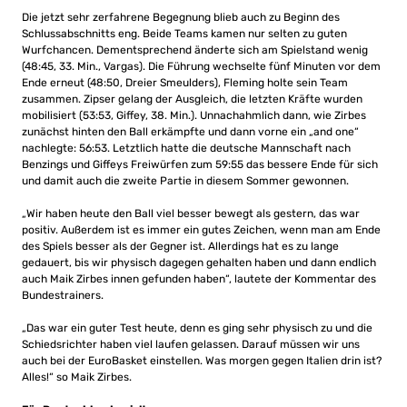
Die jetzt sehr zerfahrene Begegnung blieb auch zu Beginn des
Schlussabschnitts eng. Beide Teams kamen nur selten zu guten
Wurfchancen. Dementsprechend änderte sich am Spielstand wenig
(48:45, 33. Min., Vargas). Die Führung wechselte fünf Minuten vor dem
Ende erneut (48:50, Dreier Smeulders), Fleming holte sein Team
zusammen. Zipser gelang der Ausgleich, die letzten Kräfte wurden
mobilisiert (53:53, Giffey, 38. Min.). Unnachahmlich dann, wie Zirbes
zunächst hinten den Ball erkämpfte und dann vorne ein „and one“
nachlegte: 56:53. Letztlich hatte die deutsche Mannschaft nach
Benzings und Giffeys Freiwürfen zum 59:55 das bessere Ende für sich
und damit auch die zweite Partie in diesem Sommer gewonnen.
„Wir haben heute den Ball viel besser bewegt als gestern, das war
positiv. Außerdem ist es immer ein gutes Zeichen, wenn man am Ende
des Spiels besser als der Gegner ist. Allerdings hat es zu lange
gedauert, bis wir physisch dagegen gehalten haben und dann endlich
auch Maik Zirbes innen gefunden haben“, lautete der Kommentar des
Bundestrainers.
„Das war ein guter Test heute, denn es ging sehr physisch zu und die
Schiedsrichter haben viel laufen gelassen. Darauf müssen wir uns
auch bei der EuroBasket einstellen. Was morgen gegen Italien drin ist?
Alles!“ so Maik Zirbes.