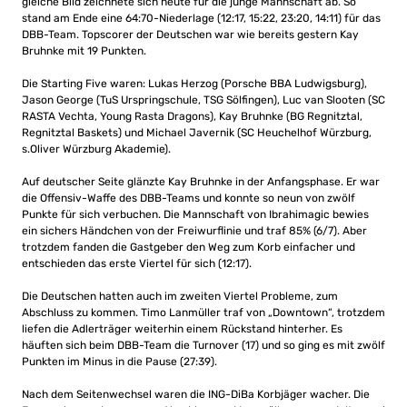
gleiche Bild zeichnete sich heute für die junge Mannschaft ab. So
stand am Ende eine 64:70-Niederlage (12:17, 15:22, 23:20, 14:11) für das
DBB-Team. Topscorer der Deutschen war wie bereits gestern Kay
Bruhnke mit 19 Punkten.
Die Starting Five waren: Lukas Herzog (Porsche BBA Ludwigsburg),
Jason George (TuS Urspringschule, TSG Sölfingen), Luc van Slooten (SC
RASTA Vechta, Young Rasta Dragons), Kay Bruhnke (BG Regnitztal,
Regnitztal Baskets) und Michael Javernik (SC Heuchelhof Würzburg,
s.Oliver Würzburg Akademie).
Auf deutscher Seite glänzte Kay Bruhnke in der Anfangsphase. Er war
die Offensiv-Waffe des DBB-Teams und konnte so neun von zwölf
Punkte für sich verbuchen. Die Mannschaft von Ibrahimagic bewies
ein sichers Händchen von der Freiwurflinie und traf 85% (6/7). Aber
trotzdem fanden die Gastgeber den Weg zum Korb einfacher und
entschieden das erste Viertel für sich (12:17).
Die Deutschen hatten auch im zweiten Viertel Probleme, zum
Abschluss zu kommen. Timo Lanmüller traf von „Downtown“, trotzdem
liefen die Adlerträger weiterhin einem Rückstand hinterher. Es
häuften sich beim DBB-Team die Turnover (17) und so ging es mit zwölf
Punkten im Minus in die Pause (27:39).
Nach dem Seitenwechsel waren die ING-DiBa Korbjäger wacher. Die