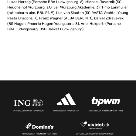
Lukas Herzog (Porsche BBA Ludwigsburg, 6), Michael Javernik (SC
Heuchelhof Würzburg, s.Oliver Würzburg Akademie, 3), Timo Lanmüller
(ratiopharm ulm, BBU P1, 9), Luc van Slooten (SC RASTA Vechta, Young
Rasta Dragons, 7), Franz Wagner (ALBA BERLIN, 1), Daniel Zdravevski
(BG Hagen, Phoenix Hagen Youngsters, 8), Ariel Hukporti (Porsche
BBA Ludwigsburg, BSG Basket Ludwigsburg).
OFFIZIELLER HAUPTSPONSOR
OFFIZIELLER AUSRÜSTER
OFFIZIELLER PREMIUM-PARTNER
OFFIZIELLER PREMIUM-PARTNER
OFFIZIELLER GESUNDHEITSPARTNER