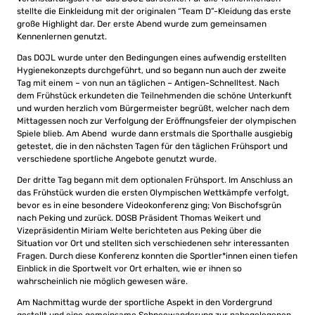
stellte die Einkleidung mit der originalen “Team D”-Kleidung das erste
große Highlight dar. Der erste Abend wurde zum gemeinsamen
Kennenlernen genutzt.
Das DOJL wurde unter den Bedingungen eines aufwendig erstellten
Hygienekonzepts durchgeführt, und so begann nun auch der zweite
Tag mit einem – von nun an täglichen – Antigen-Schnelltest. Nach
dem Frühstück erkundeten die Teilnehmenden die schöne Unterkunft
und wurden herzlich vom Bürgermeister begrüßt, welcher nach dem
Mittagessen noch zur Verfolgung der Eröffnungsfeier der olympischen
Spiele blieb. Am Abend wurde dann erstmals die Sporthalle ausgiebig
getestet, die in den nächsten Tagen für den täglichen Frühsport und
verschiedene sportliche Angebote genutzt wurde.
Der dritte Tag begann mit dem optionalen Frühsport. Im Anschluss an
das Frühstück wurden die ersten Olympischen Wettkämpfe verfolgt,
bevor es in eine besondere Videokonferenz ging; Von Bischofsgrün
nach Peking und zurück. DOSB Präsident Thomas Weikert und
Vizepräsidentin Miriam Welte berichteten aus Peking über die
Situation vor Ort und stellten sich verschiedenen sehr interessanten
Fragen. Durch diese Konferenz konnten die Sportler*innen einen tiefen
Einblick in die Sportwelt vor Ort erhalten, wie er ihnen so
wahrscheinlich nie möglich gewesen wäre.
Am Nachmittag wurde der sportliche Aspekt in den Vordergrund