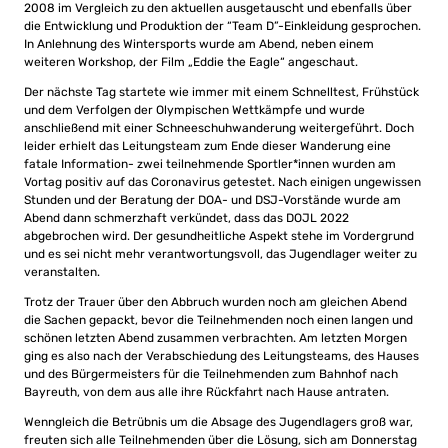
2008 im Vergleich zu den aktuellen ausgetauscht und ebenfalls über
die Entwicklung und Produktion der “Team D”-Einkleidung gesprochen.
In Anlehnung des Wintersports wurde am Abend, neben einem
weiteren Workshop, der Film „Eddie the Eagle“ angeschaut.
Der nächste Tag startete wie immer mit einem Schnelltest, Frühstück
und dem Verfolgen der Olympischen Wettkämpfe und wurde
anschließend mit einer Schneeschuhwanderung weitergeführt. Doch
leider erhielt das Leitungsteam zum Ende dieser Wanderung eine
fatale Information- zwei teilnehmende Sportler*innen wurden am
Vortag positiv auf das Coronavirus getestet. Nach einigen ungewissen
Stunden und der Beratung der DOA- und DSJ-Vorstände wurde am
Abend dann schmerzhaft verkündet, dass das DOJL 2022
abgebrochen wird. Der gesundheitliche Aspekt stehe im Vordergrund
und es sei nicht mehr verantwortungsvoll, das Jugendlager weiter zu
veranstalten.
Trotz der Trauer über den Abbruch wurden noch am gleichen Abend
die Sachen gepackt, bevor die Teilnehmenden noch einen langen und
schönen letzten Abend zusammen verbrachten. Am letzten Morgen
ging es also nach der Verabschiedung des Leitungsteams, des Hauses
und des Bürgermeisters für die Teilnehmenden zum Bahnhof nach
Bayreuth, von dem aus alle ihre Rückfahrt nach Hause antraten.
Wenngleich die Betrübnis um die Absage des Jugendlagers groß war,
freuten sich alle Teilnehmenden über die Lösung, sich am Donnerstag