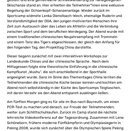
gestellt und eine gemeinsame Schneewanderung zur nahegelegenen
Skischanze stand an. Hier erhielten die Teilnehmer*nnen eine exklusive
Begehung der Ochsenkopf-Schanzenanlage. Wieder zurück im
Sportcamp widmete Lenka Dienstbach-Wech, ehemalige Ruderin und
Vorstandsmitglied der DOA, den jungen motivierten Menschen ihre
Zeit zum Austausch über das Leben als Athletin und die Verbindung
zwischen Sport und dem beruflichen Werdegang. Der Abend wurde mit
einem traditionellen chinesischen Neujahrsempfang mit Trommeln
und einem Tanz des Tigers abgeschlossen, der gleich den Anfang für
den folgenden Tag, den Projekttag China darstellte.
Dieser begann zunächst mit zwei interaktiven Workshops zur
Landeskunde Chinas und der chinesische Sprache . Nach dem
Mittagessen folgte eine theoretische Einführung in die chinesische
Kampfkunst „Wushu“, die sich anschließend in der Sporthalle
angeeignet wurde. Ganz im Sinne des Thementages China lernten die
Teilnehmenden die chinesische Küche besser kennen und kochten am
Abend noch selbstständig in der Küche des Sportcamps Teigtaschen,
mit deren Verzehr sie den Abend entspannt ausklingen ließen.
Am fünften Morgen ging es für alle im Bus nach Bayreuth, um einen
PCR-Test zu machen und danach, zur Freude der Teilnehmenden,
weiter zum Schlittschuhlaufen. Zurück im Camp stand die nächste
lehrreiche Videokonferenz auf der Tagesordnung. Zusammen mit Lena
Schöneborn, frühere moderne Fünfkämpferin und Olympiasiegerin in
Peking 2008, wurde sich zunächst über die Olympischen Spiele Peking