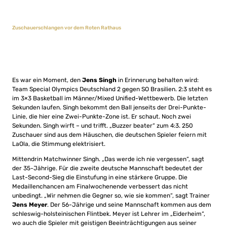
Zuschauerschlangen vor dem Roten Rathaus
Es war ein Moment, den
Jens Singh
in Erinnerung behalten wird:
Team Special Olympics Deutschland 2 gegen SO Brasilien. 2:3 steht es
im 3×3 Basketball im Männer/Mixed Unified-Wettbewerb. Die letzten
Sekunden laufen. Singh bekommt den Ball jenseits der Drei-Punkte-
Linie, die hier eine Zwei-Punkte-Zone ist. Er schaut. Noch zwei
Sekunden. Singh wirft – und trifft. „Buzzer beater“ zum 4:3. 250
Zuschauer sind aus dem Häuschen, die deutschen Spieler feiern mit
LaOla, die Stimmung elektrisiert.
Mittendrin Matchwinner Singh. „Das werde ich nie vergessen“, sagt
der 35-Jährige. Für die zweite deutsche Mannschaft bedeutet der
Last-Second-Sieg die Einstufung in eine stärkere Gruppe. Die
Medaillenchancen am Finalwochenende verbessert das nicht
unbedingt. „Wir nehmen die Gegner so, wie sie kommen“, sagt Trainer
Jens Meyer
. Der 56-Jährige und seine Mannschaft kommen aus dem
schleswig-holsteinischen Flintbek. Meyer ist Lehrer im „Eiderheim“,
wo auch die Spieler mit geistigen Beeinträchtigungen aus seiner