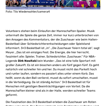
Foto: Tilo Wiedensohler/camera4
Volunteers stehen beim Einlaufen der Mannschaften Spalier. Musik
untermalt die Spiele die ganze Zeit, immer nur kurz unterbrochen von
den Ansagen des Kommentators, der die Zuschauer wie beim Hallen-
Basketball über Schiedsrichterentscheidungen oder Spielstand
informiert. 3×3 Basketball ist „in“. „Die Zuschauer feiern total ab“, sagt
Meyer. „Das ist ein einziges Fest. Die Energie, die hier herrscht,
fasziniert alle: Spieler, Trainer, Schiedsrichter, Zuschauer.“ Für NBA-
Legende
Dirk Nowitzki
kein Wunder: „Das ist eine tolle Sportart mit
großer Zukunft. Es ist ein bisschen anders als fünf gegen fünf. Es geht
natürlich viel schneller hin und her. Du musst nicht das Parkett hoch
und runter laufen, sondern es passiert alles unter einem Korb. Das
heißt, wenn du den Ball verlierst, musst du sofort umschalten, musst
in die Verteidigung. Da ist ständig Action.“ 3×3 Basketball ist für
Menschen mit geistigen Beeinträchtigungen von Vorteil. Da die
Mannschaften kleiner sind als in der Halle, werden schneller Teams
geformt.
Die Faszination des 3×3 Basketball erleben die Zuschauer am Roten