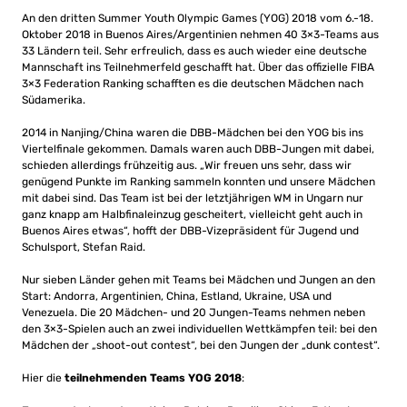
An den dritten Summer Youth Olympic Games (YOG) 2018 vom 6.-18.
Oktober 2018 in Buenos Aires/Argentinien nehmen 40 3×3-Teams aus
33 Ländern teil. Sehr erfreulich, dass es auch wieder eine deutsche
Mannschaft ins Teilnehmerfeld geschafft hat. Über das offizielle FIBA
3×3 Federation Ranking schafften es die deutschen Mädchen nach
Südamerika.
2014 in Nanjing/China waren die DBB-Mädchen bei den YOG bis ins
Viertelfinale gekommen. Damals waren auch DBB-Jungen mit dabei,
schieden allerdings frühzeitig aus. „Wir freuen uns sehr, dass wir
genügend Punkte im Ranking sammeln konnten und unsere Mädchen
mit dabei sind. Das Team ist bei der letztjährigen WM in Ungarn nur
ganz knapp am Halbfinaleinzug gescheitert, vielleicht geht auch in
Buenos Aires etwas“, hofft der DBB-Vizepräsident für Jugend und
Schulsport, Stefan Raid.
Nur sieben Länder gehen mit Teams bei Mädchen und Jungen an den
Start: Andorra, Argentinien, China, Estland, Ukraine, USA und
Venezuela. Die 20 Mädchen- und 20 Jungen-Teams nehmen neben
den 3×3-Spielen auch an zwei individuellen Wettkämpfen teil: bei den
Mädchen der „shoot-out contest“, bei den Jungen der „dunk contest“.
Hier die
teilnehmenden Teams YOG 2018
: