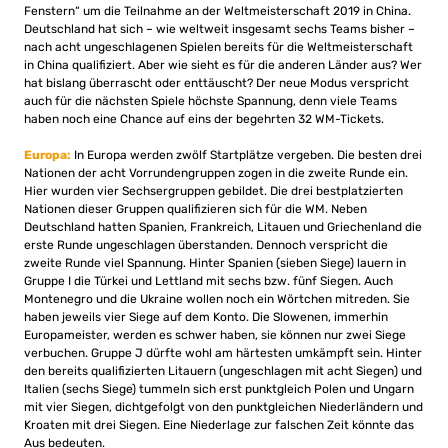
Fenstern“ um die Teilnahme an der Weltmeisterschaft 2019 in China.
Deutschland hat sich – wie weltweit insgesamt sechs Teams bisher –
nach acht ungeschlagenen Spielen bereits für die Weltmeisterschaft
in China qualifiziert. Aber wie sieht es für die anderen Länder aus? Wer
hat bislang überrascht oder enttäuscht? Der neue Modus verspricht
auch für die nächsten Spiele höchste Spannung, denn viele Teams
haben noch eine Chance auf eins der begehrten 32 WM-Tickets.
Europa:
In Europa werden zwölf Startplätze vergeben. Die besten drei
Nationen der acht Vorrundengruppen zogen in die zweite Runde ein.
Hier wurden vier Sechsergruppen gebildet. Die drei bestplatzierten
Nationen dieser Gruppen qualifizieren sich für die WM. Neben
Deutschland hatten Spanien, Frankreich, Litauen und Griechenland die
erste Runde ungeschlagen überstanden. Dennoch verspricht die
zweite Runde viel Spannung. Hinter Spanien (sieben Siege) lauern in
Gruppe I die Türkei und Lettland mit sechs bzw. fünf Siegen. Auch
Montenegro und die Ukraine wollen noch ein Wörtchen mitreden. Sie
haben jeweils vier Siege auf dem Konto. Die Slowenen, immerhin
Europameister, werden es schwer haben, sie können nur zwei Siege
verbuchen. Gruppe J dürfte wohl am härtesten umkämpft sein. Hinter
den bereits qualifizierten Litauern (ungeschlagen mit acht Siegen) und
Italien (sechs Siege) tummeln sich erst punktgleich Polen und Ungarn
mit vier Siegen, dichtgefolgt von den punktgleichen Niederländern und
Kroaten mit drei Siegen. Eine Niederlage zur falschen Zeit könnte das
Aus bedeuten.