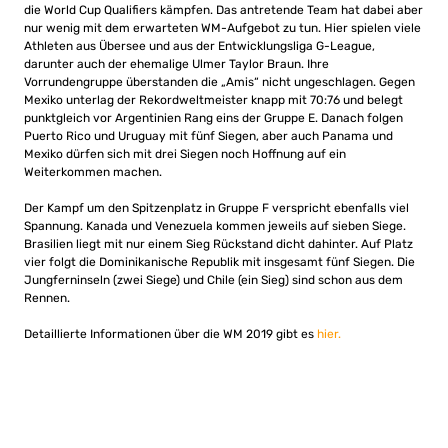
die World Cup Qualifiers kämpfen. Das antretende Team hat dabei aber
nur wenig mit dem erwarteten WM-Aufgebot zu tun. Hier spielen viele
Athleten aus Übersee und aus der Entwicklungsliga G-League,
darunter auch der ehemalige Ulmer Taylor Braun. Ihre
Vorrundengruppe überstanden die „Amis“ nicht ungeschlagen. Gegen
Mexiko unterlag der Rekordweltmeister knapp mit 70:76 und belegt
punktgleich vor Argentinien Rang eins der Gruppe E. Danach folgen
Puerto Rico und Uruguay mit fünf Siegen, aber auch Panama und
Mexiko dürfen sich mit drei Siegen noch Hoffnung auf ein
Weiterkommen machen.
Der Kampf um den Spitzenplatz in Gruppe F verspricht ebenfalls viel
Spannung. Kanada und Venezuela kommen jeweils auf sieben Siege.
Brasilien liegt mit nur einem Sieg Rückstand dicht dahinter. Auf Platz
vier folgt die Dominikanische Republik mit insgesamt fünf Siegen. Die
Jungferninseln (zwei Siege) und Chile (ein Sieg) sind schon aus dem
Rennen.
Detaillierte Informationen über die WM 2019 gibt es
hier.