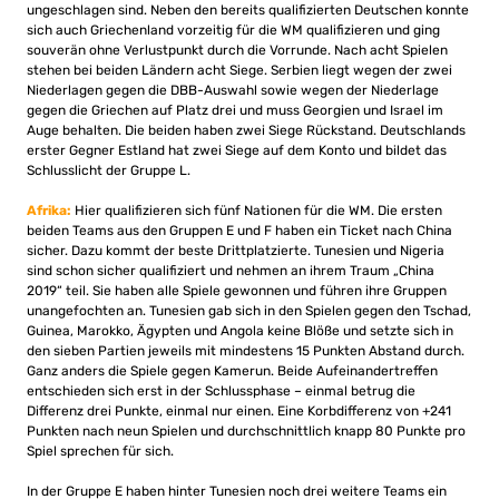
ungeschlagen sind. Neben den bereits qualifizierten Deutschen konnte
sich auch Griechenland vorzeitig für die WM qualifizieren und ging
souverän ohne Verlustpunkt durch die Vorrunde. Nach acht Spielen
stehen bei beiden Ländern acht Siege. Serbien liegt wegen der zwei
Niederlagen gegen die DBB-Auswahl sowie wegen der Niederlage
gegen die Griechen auf Platz drei und muss Georgien und Israel im
Auge behalten. Die beiden haben zwei Siege Rückstand. Deutschlands
erster Gegner Estland hat zwei Siege auf dem Konto und bildet das
Schlusslicht der Gruppe L.
Afrika:
Hier qualifizieren sich fünf Nationen für die WM. Die ersten
beiden Teams aus den Gruppen E und F haben ein Ticket nach China
sicher. Dazu kommt der beste Drittplatzierte. Tunesien und Nigeria
sind schon sicher qualifiziert und nehmen an ihrem Traum „China
2019“ teil. Sie haben alle Spiele gewonnen und führen ihre Gruppen
unangefochten an. Tunesien gab sich in den Spielen gegen den Tschad,
Guinea, Marokko, Ägypten und Angola keine Blöße und setzte sich in
den sieben Partien jeweils mit mindestens 15 Punkten Abstand durch.
Ganz anders die Spiele gegen Kamerun. Beide Aufeinandertreffen
entschieden sich erst in der Schlussphase – einmal betrug die
Differenz drei Punkte, einmal nur einen. Eine Korbdifferenz von +241
Punkten nach neun Spielen und durchschnittlich knapp 80 Punkte pro
Spiel sprechen für sich.
In der Gruppe E haben hinter Tunesien noch drei weitere Teams ein