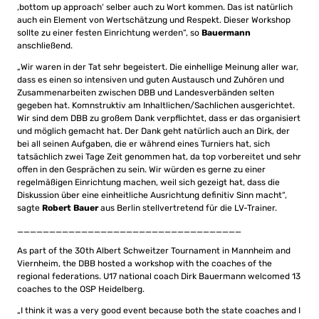
‚bottom up approach‘ selber auch zu Wort kommen. Das ist natürlich
auch ein Element von Wertschätzung und Respekt. Dieser Workshop
sollte zu einer festen Einrichtung werden“, so
Bauermann
anschließend.
„Wir waren in der Tat sehr begeistert. Die einhellige Meinung aller war,
dass es einen so intensiven und guten Austausch und Zuhören und
Zusammenarbeiten zwischen DBB und Landesverbänden selten
gegeben hat. Komnstruktiv am Inhaltlichen/Sachlichen ausgerichtet.
Wir sind dem DBB zu großem Dank verpflichtet, dass er das organisiert
und möglich gemacht hat. Der Dank geht natürlich auch an Dirk, der
bei all seinen Aufgaben, die er während eines Turniers hat, sich
tatsächlich zwei Tage Zeit genommen hat, da top vorbereitet und sehr
offen in den Gesprächen zu sein. Wir würden es gerne zu einer
regelmäßigen Einrichtung machen, weil sich gezeigt hat, dass die
Diskussion über eine einheitliche Ausrichtung definitiv Sinn macht“,
sagte
Robert Bauer
aus Berlin stellvertretend für die LV-Trainer.
___________________________________
As part of the 30th Albert Schweitzer Tournament in Mannheim and
Viernheim, the DBB hosted a workshop with the coaches of the
regional federations. U17 national coach Dirk Bauermann welcomed 13
coaches to the OSP Heidelberg.
„I think it was a very good event because both the state coaches and I