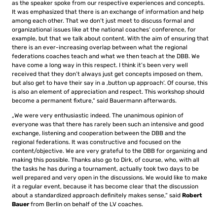
as the speaker spoke from our respective experiences and concepts.
It was emphasized that there is an exchange of information and help
among each other. That we don’t just meet to discuss formal and
organizational issues like at the national coaches‘ conference, for
example, but that we talk about content. With the aim of ensuring that
there is an ever-increasing overlap between what the regional
federations coaches teach and what we then teach at the DBB. We
have come a long way in this respect. I think it’s been very well
received that they don’t always just get concepts imposed on them,
but also get to have their say in a ‚button up approach‘. Of course, this
is also an element of appreciation and respect. This workshop should
become a permanent fixture,“ said Bauermann afterwards.
„We were very enthusiastic indeed. The unanimous opinion of
everyone was that there has rarely been such an intensive and good
exchange, listening and cooperation between the DBB and the
regional federations. It was constructive and focused on the
content/objective. We are very grateful to the DBB for organizing and
making this possible. Thanks also go to Dirk, of course, who, with all
the tasks he has during a tournament, actually took two days to be
well prepared and very open in the discussions. We would like to make
it a regular event, because it has become clear that the discussion
about a standardized approach definitely makes sense,“ said
Robert
Bauer
from Berlin on behalf of the LV coaches.