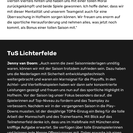
vierten Viertels hinten und haben uns mit einer tollen Moral
zurückgekämpft und beide Spiele gewonnen. Ich hoffe daher, dass wir
mit dieser Mentalität und unserem Teamgeist auch für eine
Überraschung in Hofheim sorgen können. Wir freuen uns enorm auf
die sportliche Herausforderung und nehmen alles, was jetzt noch
kommt, als Bonus einer tollen Saison mit.“
TuS Lichterfelde
Jenny van Doorn
: „Auch wenn die zwei Saisonniederlagen unnötig
waren, können wir mit der Saison trotzdem zufrieden sein. Dazu haben
uns die Niederlagen mit Sicherheit entwicklungstechnisch
weitergebracht und waren ein Warnsignal für die Playoffs. In den
Achtel- und Viertelfinalspielen haben wir dann sehr konzentrierte
Leistungen gezeigt und freuen uns nun auf das sportliche Highlight in
Hofheim. Vor der Saison lag unser Fokus besonders darauf, die
Spielerinnen auf Top-Niveau zu fordern und das Teamplay zu
verbessern. Nachdem wir in der vergangenen Saison in die Play-
Downs mussten, ist der diesjährige TOP4-Einzug ein Beleg für die tolle
Arbeit der Mannschaft und des Trainerteams. Mit Blick auf das
Teilnehmerfeld denke ich, dass uns im Halbfinale mit München eine
knifflige Aufgabe erwartet. Sie verfügen über tolle Einzelspielerinnen
und bringen jede Menge Offensivpower mit. Daher erwarte ich einen