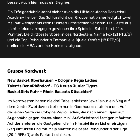
besser. Auch hier muss ein Sieg her.
Ein Erfolgserlebnis sehnt sicher auch die Mitteldeutsche Basketball
Academy herbei. Das Schlusslicht der Gruppe hat bisher lediglich zwei
Mal mit weniger als zehn Punkten Unterschied verloren. Die Gäste aus
Lichterfelde dahingegen gewinnen ihre Spiele im Schnitt mit 24,6
Punkten. Die drittbeste Scorerin des Nordostens Naima Fox (21 PTS/G)
und die Top-Rebounderin Emmanuelle Djuela Kenfac (18 REB/G)
stellen die MBA vor eine Herkulesaufgabe.
Gruppe Nordwest
New Basket Oberhausen – Cologne Regio Ladies
Talents BonnRhöndorf – TG Neuss Junior Tigers
BasketGirls Ruhr – Rhein Bascats Düsseldorf
Im Nordwesten haben die drei Tabellenletzten jeweils nur ein Sieg auf
dem Konto. Zwei davon treffen nun in Oberhausen aufeinander. Auf
der einen Seite die Cologne Regio Ladies, die nach einem Spiel auf
Augenhöhe gegen Neuss, einen Mini-Aufwärtstrend festigen möchten.
Auf der anderen die Gastgeber, die im Hinspiel ihren bisher einzigen
Sieg einfuhren und mit Maja Manten die beste Rebounderin der Liga
(20,4 REB/G) aufs Parkett schicken.