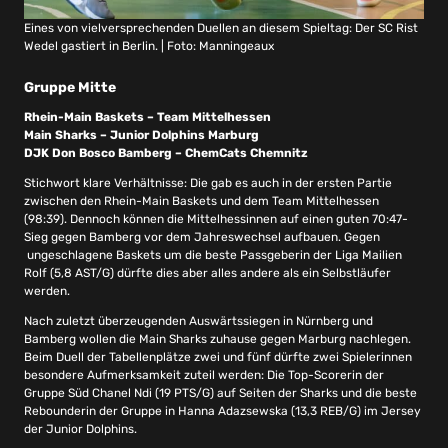
Eines von vielversprechenden Duellen an diesem Spieltag: Der SC Rist
Wedel gastiert in Berlin. | Foto: Manningeaux
Gruppe Mitte
Rhein-Main Baskets – Team Mittelhessen
Main Sharks – Junior Dolphins Marburg
DJK Don Bosco Bamberg – ChemCats Chemnitz
Stichwort klare Verhältnisse: Die gab es auch in der ersten Partie
zwischen den Rhein-Main Baskets und dem Team Mittelhessen
(98:39). Dennoch können die Mittelhessinnen auf einen guten 70:47-
Sieg gegen Bamberg vor dem Jahreswechsel aufbauen. Gegen
ungeschlagene Baskets um die beste Passgeberin der Liga Mailien
Rolf (5,8 AST/G) dürfte dies aber alles andere als ein Selbstläufer
werden.
Nach zuletzt überzeugenden Auswärtssiegen in Nürnberg und
Bamberg wollen die Main Sharks zuhause gegen Marburg nachlegen.
Beim Duell der Tabellenplätze zwei und fünf dürfte zwei Spielerinnen
besondere Aufmerksamkeit zuteil werden: Die Top-Scorerin der
Gruppe Süd Chanel Ndi (19 PTS/G) auf Seiten der Sharks und die beste
Rebounderin der Gruppe in Hanna Adazsewska (13,3 REB/G) im Jersey
der Junior Dolphins.