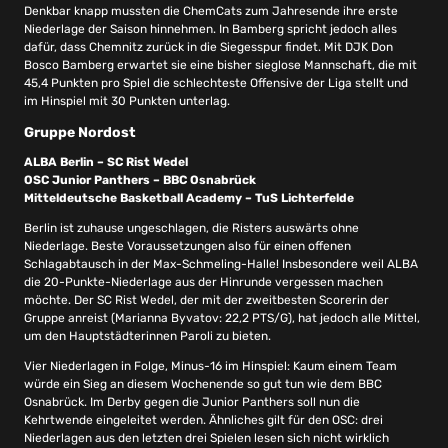
Denkbar knapp mussten die ChemCats zum Jahresende ihre erste
Niederlage der Saison hinnehmen. In Bamberg spricht jedoch alles
dafür, dass Chemnitz zurück in die Siegesspur findet. Mit DJK Don
Bosco Bamberg erwartet sie eine bisher sieglose Mannschaft, die mit
45,4 Punkten pro Spiel die schlechteste Offensive der Liga stellt und
im Hinspiel mit 30 Punkten unterlag.
Gruppe Nordost
ALBA Berlin – SC Rist Wedel
OSC Junior Panthers – BBC Osnabrück
Mitteldeutsche Basketball Academy – TuS Lichterfelde
Berlin ist zuhause ungeschlagen, die Risters auswärts ohne
Niederlage. Beste Voraussetzungen also für einen offenen
Schlagabtausch in der Max-Schmeling-Halle! Insbesondere weil ALBA
die 20-Punkte-Niederlage aus der Hinrunde vergessen machen
möchte. Der SC Rist Wedel, der mit der zweitbesten Scorerin der
Gruppe anreist (Marianna Byvatov: 22,2 PTS/G), hat jedoch alle Mittel,
um den Hauptstädterinnen Paroli zu bieten.
Vier Niederlagen in Folge, Minus-16 im Hinspiel: Kaum einem Team
würde ein Sieg an diesem Wochenende so gut tun wie dem BBC
Osnabrück. Im Derby gegen die Junior Panthers soll nun die
Kehrtwende eingeleitet werden. Ähnliches gilt für den OSC: drei
Niederlagen aus den letzten drei Spielen lesen sich nicht wirklich