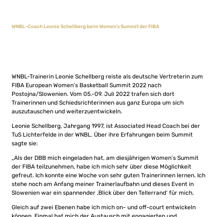
WNBL-Coach Leonie Schellberg beim Women’s Summit der FIBA
WNBL-Trainerin Leonie Schellberg reiste als deutsche Vertreterin zum
FIBA European Women’s Basketball Summit 2022 nach
Postojna/Slowenien. Vom 05.-09. Juli 2022 trafen sich dort
Trainerinnen und Schiedsrichterinnen aus ganz Europa um sich
auszutauschen und weiterzuentwickeln.
Leonie Schellberg, Jahrgang 1997, ist Associated Head Coach bei der
TuS Lichterfelde in der WNBL. Über ihre Erfahrungen beim Summit
sagte sie:
„Als der DBB mich eingeladen hat, am diesjährigen Women’s Summit
der FIBA teilzunehmen, habe ich mich sehr über diese Möglichkeit
gefreut. Ich konnte eine Woche von sehr guten Trainerinnen lernen. Ich
stehe noch am Anfang meiner Trainerlaufbahn und dieses Event in
Slowenien war ein spannender ‚Blick über den Tellerrand‘ für mich.
Gleich auf zwei Ebenen habe ich mich on- und off-court entwickeln
können. Einmal hat mich der Austausch mit engagierten und