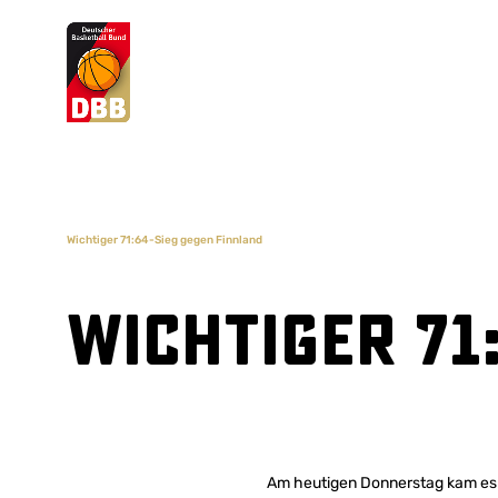
Suchvorschläge
Lorem Ipsum
Dolor Sit
Amet Valputo
Wichtiger 71:64-Sieg gegen Finnland
Wichtiger 71
Am heutigen Donnerstag kam es 