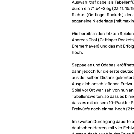
Auswahl traf dabei als Tabellen
durch ein 71:64-Sieg (23:11, 15:
Richter (Oettinger Rockets), der
sogar eine Niederlage (mit maxim
Wie bereits in den letzten Spiel
Andreas Obst (Oettinger Rockets
Bremerhaven) und das mit Erfol
hoch.
Seppaelae und Odabasi eröffneten
dann jedoch für die erste deutsc
aus der selben Distanz gekontert
Ausgleich anschließende Freiwurf
Spiel vor Ort war, sah von nun a
Tabellenzweiten, so dass es binne
dass es mit diesem 10-Punkte-Po
Freiwürfe noch einmal hoch (21:
Im zweiten Durchgang dauerte es 
deutschen Herren, mit vier Fehlw