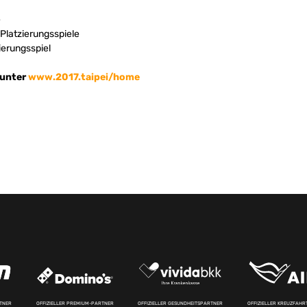
e
 Platzierungsspiele
zierungsspiel
 unter
www.2017.taipei/home
RTNER
OFFIZIELLER PREMIUM-PARTNER
OFFIZIELLER GESUNDHEITSPARTNER
OFFIZIELLER KREUZFAH