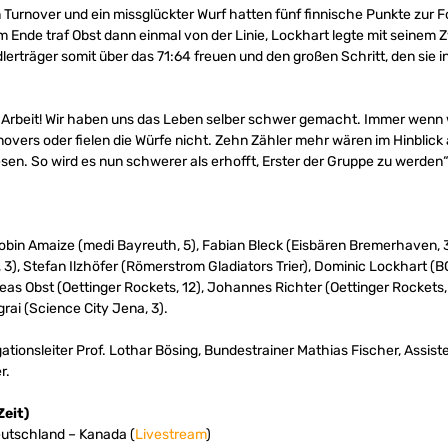
urnover und ein missglückter Wurf hatten fünf finnische Punkte zur Fo
em Ende traf Obst dann einmal von der Linie, Lockhart legte mit seinem
dlerträger somit über das 71:64 freuen und den großen Schritt, den sie 
 Arbeit! Wir haben uns das Leben selber schwer gemacht. Immer wenn w
novers oder fielen die Würfe nicht. Zehn Zähler mehr wären im Hinblick
sen. So wird es nun schwerer als erhofft, Erster der Gruppe zu werden
obin Amaize (medi Bayreuth, 5), Fabian Bleck (Eisbären Bremerhaven, 3)
3), Stefan Ilzhöfer (Römerstrom Gladiators Trier), Dominic Lockhart (B
as Obst (Oettinger Rockets, 12), Johannes Richter (Oettinger Rockets,
grai (Science City Jena, 3).
tionsleiter Prof. Lothar Bösing, Bundestrainer Mathias Fischer, Assist
r.
Zeit)
Deutschland – Kanada (
Livestream
)