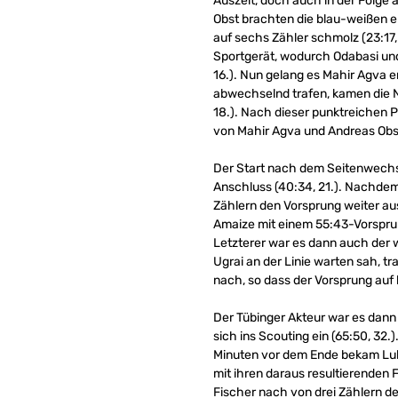
Auszeit, doch auch in der Folge 
Obst brachten die blau-weißen er
auf sechs Zähler schmolz (23:17,
Sportgerät, wodurch Odabasi und
16.). Nun gelang es Mahir Agva e
abwechselnd trafen, kamen die N
18.). Nach dieser punktreichen P
von Mahir Agva und Andreas Obst
Der Start nach dem Seitenwechsel
Anschluss (40:34, 21.). Nachdem
Zählern den Vorsprung weiter aus
Amaize mit einem 55:43-Vorsprun
Letzterer war es dann auch der w
Ugrai an der Linie warten sah, t
nach, so dass der Vorsprung auf
Der Tübinger Akteur war es dann
sich ins Scouting ein (65:50, 32
Minuten vor dem Ende bekam Luka
mit ihren daraus resultierenden 
Fischer nach von drei Zählern de