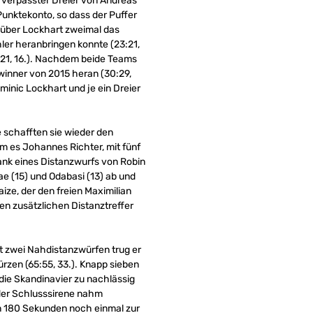
n verpasster Dreier von Andreas
 Punktekonto, so dass der Puffer
n über Lockhart zweimal das
ler heranbringen konnte (23:21,
5:21, 16.). Nachdem beide Teams
winner von 2015 heran (30:29,
minic Lockhart und je ein Dreier
 schafften sie wieder den
m es Johannes Richter, mit fünf
dank eines Distanzwurfs von Robin
e (15) und Odabasi (13) ab und
ize, der den freien Maximilian
nen zusätzlichen Distanztreffer
t zwei Nahdistanzwürfen trug er
ürzen (65:55, 33.). Knapp sieben
die Skandinavier zu nachlässig
 der Schlusssirene nahm
en 180 Sekunden noch einmal zur