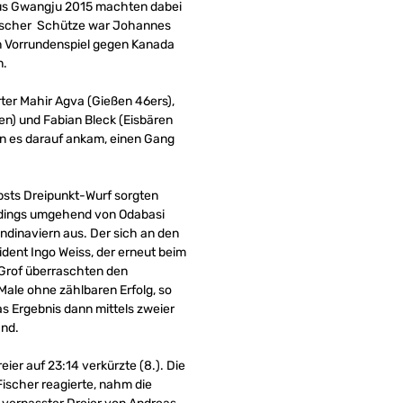
 aus Gwangju 2015 machten dabei
 deutscher Schütze war Johannes
en Vorrundenspiel gegen Kanada
n.
rter Mahir Agva (Gießen 46ers),
en) und Fabian Bleck (Eisbären
n es darauf ankam, einen Gang
Obsts Dreipunkt-Wurf sorgten
lerdings umgehend von Odabasi
andinaviern aus. Der sich an den
dent Ingo Weiss, der erneut beim
d Grof überraschten den
 Male ohne zählbaren Erfolg, so
s Ergebnis dann mittels zweier
and.
ier auf 23:14 verkürzte (8.). Die
Fischer reagierte, nahm die