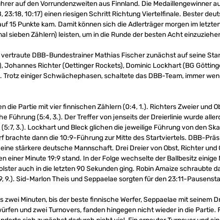
führer auf den Vorrundenzweiten aus Finnland. Die Medaillengewinner
18, 23:18, 10:17) einen riesigen Schritt Richtung Viertelfinale. Bester
 auf 15 Punkte kam. Damit können sich die Adlerträger morgen im letzt
al sieben Zählern) leisten, um in die Runde der besten Acht einzuziehe
en vertraute DBB-Bundestrainer Mathias Fischer zunächst auf seine Sta
), Johannes Richter (Oettinger Rockets), Dominic Lockhart (BG Götting
g. Trotz einiger Schwächephasen, schaltete das DBB-Team, immer wen
 die Partie mit vier finnischen Zählern (0:4, 1.). Richters Zweier und 
he Führung (5:4, 3.). Der Treffer von jenseits der Dreierlinie wurde al
 (5:7, 3.). Lockhart und Bleck glichen die jeweilige Führung von den Sk
 brachte dann die 10:9-Führung zur Mitte des Startviertels. DBB-Präsi
n eine stärkere deutsche Mannschaft. Drei Dreier von Obst, Richter un
n einer Minute 19:9 stand. In der Folge wechselte der Ballbesitz einige
lster auch in die letzten 90 Sekunden ging. Robin Amaize schraubte da
9, 9.). Sid-Marlon Theis und Seppaelae sorgten für den 23:11-Pausenst
zwei Minuten, bis der beste finnische Werfer, Seppaelae mit seinem Dre
ürfen und zwei Turnovers, fanden hingegen nicht wieder in die Partie. 