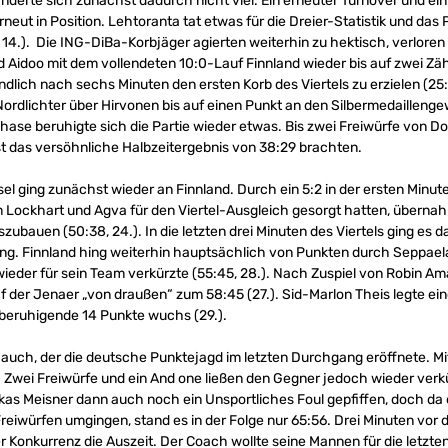
änderte sich zunächst dadurch nicht viel. Ein erneuter Turnover und ei
neut in Position. Lehtoranta tat etwas für die Dreier-Statistik und das
 14.). Die ING-DiBa-Korbjäger agierten weiterhin zu hektisch, verlore
 Aidoo mit dem vollendeten 10:0-Lauf Finnland wieder bis auf zwei Zäh
ndlich nach sechs Minuten den ersten Korb des Viertels zu erzielen (2
ordlichter über Hirvonen bis auf einen Punkt an den Silbermedaillenge
hase beruhigte sich die Partie wieder etwas. Bis zwei Freiwürfe von Do
 das versöhnliche Halbzeitergebnis von 38:29 brachten.
 ging zunächst wieder an Finnland. Durch ein 5:2 in der ersten Minute
 Lockhart und Agva für den Viertel-Ausgleich gesorgt hatten, übernah
zubauen (50:38, 24.). In die letzten drei Minuten des Viertels ging es 
g. Finnland hing weiterhin hauptsächlich von Punkten durch Seppaela
ieder für sein Team verkürzte (55:45, 28.). Nach Zuspiel von Robin Ama
raf der Jenaer „von draußen“ zum 58:45 (27.). Sid-Marlon Theis legte ei
 beruhigende 14 Punkte wuchs (29.).
 auch, der die deutsche Punktejagd im letzten Durchgang eröffnete. Mi
.). Zwei Freiwürfe und ein And one ließen den Gegner jedoch wieder verk
s Meisner dann auch noch ein Unsportliches Foul gepfiffen, doch da 
Freiwürfen umgingen, stand es in der Folge nur 65:56. Drei Minuten vor
r Konkurrenz die Auszeit. Der Coach wollte seine Mannen für die letzt