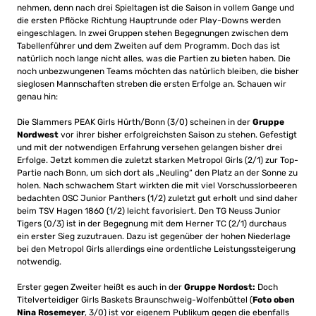
nehmen, denn nach drei Spieltagen ist die Saison in vollem Gange und
die ersten Pflöcke Richtung Hauptrunde oder Play-Downs werden
eingeschlagen. In zwei Gruppen stehen Begegnungen zwischen dem
Tabellenführer und dem Zweiten auf dem Programm. Doch das ist
natürlich noch lange nicht alles, was die Partien zu bieten haben. Die
noch unbezwungenen Teams möchten das natürlich bleiben, die bisher
sieglosen Mannschaften streben die ersten Erfolge an. Schauen wir
genau hin:
Die Slammers PEAK Girls Hürth/Bonn (3/0) scheinen in der
Gruppe
Nordwest
vor ihrer bisher erfolgreichsten Saison zu stehen. Gefestigt
und mit der notwendigen Erfahrung versehen gelangen bisher drei
Erfolge. Jetzt kommen die zuletzt starken Metropol Girls (2/1) zur Top-
Partie nach Bonn, um sich dort als „Neuling“ den Platz an der Sonne zu
holen. Nach schwachem Start wirkten die mit viel Vorschusslorbeeren
bedachten OSC Junior Panthers (1/2) zuletzt gut erholt und sind daher
beim TSV Hagen 1860 (1/2) leicht favorisiert. Den TG Neuss Junior
Tigers (0/3) ist in der Begegnung mit dem Herner TC (2/1) durchaus
ein erster Sieg zuzutrauen. Dazu ist gegenüber der hohen Niederlage
bei den Metropol Girls allerdings eine ordentliche Leistungssteigerung
notwendig.
Erster gegen Zweiter heißt es auch in der
Gruppe Nordost:
Doch
Titelverteidiger Girls Baskets Braunschweig-Wolfenbüttel (
Foto oben
Nina Rosemeyer
, 3/0) ist vor eigenem Publikum gegen die ebenfalls