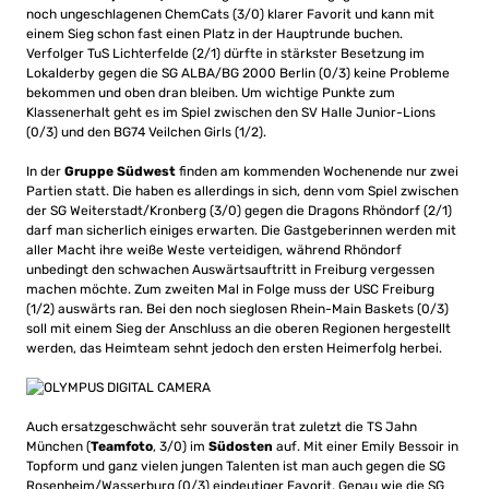
noch ungeschlagenen ChemCats (3/0) klarer Favorit und kann mit
einem Sieg schon fast einen Platz in der Hauptrunde buchen.
Verfolger TuS Lichterfelde (2/1) dürfte in stärkster Besetzung im
Lokalderby gegen die SG ALBA/BG 2000 Berlin (0/3) keine Probleme
bekommen und oben dran bleiben. Um wichtige Punkte zum
Klassenerhalt geht es im Spiel zwischen den SV Halle Junior-Lions
(0/3) und den BG74 Veilchen Girls (1/2).
In der
Gruppe Südwest
finden am kommenden Wochenende nur zwei
Partien statt. Die haben es allerdings in sich, denn vom Spiel zwischen
der SG Weiterstadt/Kronberg (3/0) gegen die Dragons Rhöndorf (2/1)
darf man sicherlich einiges erwarten. Die Gastgeberinnen werden mit
aller Macht ihre weiße Weste verteidigen, während Rhöndorf
unbedingt den schwachen Auswärtsauftritt in Freiburg vergessen
machen möchte. Zum zweiten Mal in Folge muss der USC Freiburg
(1/2) auswärts ran. Bei den noch sieglosen Rhein-Main Baskets (0/3)
soll mit einem Sieg der Anschluss an die oberen Regionen hergestellt
werden, das Heimteam sehnt jedoch den ersten Heimerfolg herbei.
Auch ersatzgeschwächt sehr souverän trat zuletzt die TS Jahn
München (
Teamfoto
, 3/0) im
Südosten
auf. Mit einer Emily Bessoir in
Topform und ganz vielen jungen Talenten ist man auch gegen die SG
Rosenheim/Wasserburg (0/3) eindeutiger Favorit. Genau wie die SG