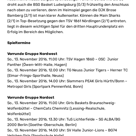
droht auch die BSG Basket Ludwigsburg (0/3) frühzeitig den Anschluss
nach oben zu verlieren, denn im Heimspiel gegen die DJK Brose
Bamberg (2/1) ist man klarer Außenseiter. Können die Main Sharks
(2/1) in Top-Besetzung gegen den TSV 1861 Nördlingen (2/1) antreten,
liegt in diesem wichtigen Spiel für den dritten Hauptrundenplatz ein
Erfolg im Bereich des Möglichen.
Spieltermine
Vorrunde Gruppe Nordwest
So., 13. November 2016, 11.00 Uhr: TSV Hagen 1860 – OSC Junior
Panther (Öwen-Witt-Halle, Hagen)
So., 13. November 2016, 12.00 Uhr: TG Neuss Junior Tigers – Herner TC
(Elmar-Frings-Sporthalle, Neuss)
So., 13. November 2016, 14.00 Uhr: Slammers PEAK Girls Hürth/Bonn –
Metropol Girls (Sportpark Pennenfeld, Bonn)
Vorrunde Gruppe Nordost
So., 13. November 2016, 11.00 Uhr: Girls Baskets Braunschweig-
Wolfenbüttel – ChemCats Chemnitz (Lessing-Realschule,
Wolfenbüttel)
So., 13. November 2016, 13.30 Uhr: TuS Lichterfelde – SG ALBA/BG
2000 Berlin (Goethe-Oberschule, Berlin)
So., 13. November 2016, 14.00 Uhr: SV Halle Junior-Lions – BG74
Veilchen Girls (Sportschule Halle)