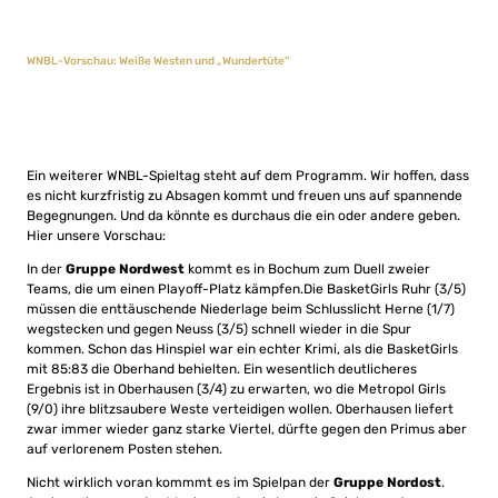
WNBL-Vorschau: Weiße Westen und „Wundertüte“
Ein weiterer WNBL-Spieltag steht auf dem Programm. Wir hoffen, dass
es nicht kurzfristig zu Absagen kommt und freuen uns auf spannende
Begegnungen. Und da könnte es durchaus die ein oder andere geben.
Hier unsere Vorschau:
In der
Gruppe Nordwest
kommt es in Bochum zum Duell zweier
Teams, die um einen Playoff-Platz kämpfen.Die BasketGirls Ruhr (3/5)
müssen die enttäuschende Niederlage beim Schlusslicht Herne (1/7)
wegstecken und gegen Neuss (3/5) schnell wieder in die Spur
kommen. Schon das Hinspiel war ein echter Krimi, als die BasketGirls
mit 85:83 die Oberhand behielten. Ein wesentlich deutlicheres
Ergebnis ist in Oberhausen (3/4) zu erwarten, wo die Metropol Girls
(9/0) ihre blitzsaubere Weste verteidigen wollen. Oberhausen liefert
zwar immer wieder ganz starke Viertel, dürfte gegen den Primus aber
auf verlorenem Posten stehen.
Nicht wirklich voran kommmt es im Spielpan der
Gruppe Nordost
.