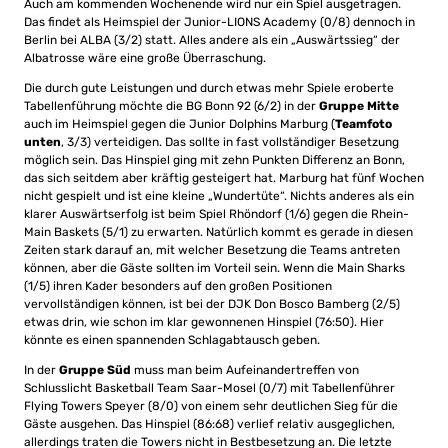
Auch am kommenden Wochenende wird nur ein Spiel ausgetragen.
Das findet als Heimspiel der Junior-LIONS Academy (0/8) dennoch in
Berlin bei ALBA (3/2) statt. Alles andere als ein „Auswärtssieg“ der
Albatrosse wäre eine große Überraschung.
Die durch gute Leistungen und durch etwas mehr Spiele eroberte
Tabellenführung möchte die BG Bonn 92 (6/2) in der
Gruppe Mitte
auch im Heimspiel gegen die Junior Dolphins Marburg (
Teamfoto
unten
, 3/3) verteidigen. Das sollte in fast vollständiger Besetzung
möglich sein. Das Hinspiel ging mit zehn Punkten Differenz an Bonn,
das sich seitdem aber kräftig gesteigert hat. Marburg hat fünf Wochen
nicht gespielt und ist eine kleine „Wundertüte“. Nichts anderes als ein
klarer Auswärtserfolg ist beim Spiel Rhöndorf (1/6) gegen die Rhein-
Main Baskets (5/1) zu erwarten. Natürlich kommt es gerade in diesen
Zeiten stark darauf an, mit welcher Besetzung die Teams antreten
können, aber die Gäste sollten im Vorteil sein. Wenn die Main Sharks
(1/5) ihren Kader besonders auf den großen Positionen
vervollständigen können, ist bei der DJK Don Bosco Bamberg (2/5)
etwas drin, wie schon im klar gewonnenen Hinspiel (76:50). Hier
könnte es einen spannenden Schlagabtausch geben.
In der
Gruppe Süd
muss man beim Aufeinandertreffen von
Schlusslicht Basketball Team Saar-Mosel (0/7) mit Tabellenführer
Flying Towers Speyer (8/0) von einem sehr deutlichen Sieg für die
Gäste ausgehen. Das Hinspiel (86:68) verlief relativ ausgeglichen,
allerdings traten die Towers nicht in Bestbesetzung an. Die letzte