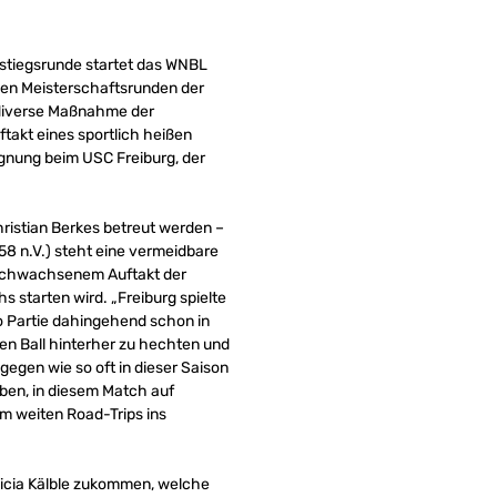
bstiegsrunde startet das WNBL
en Meisterschaftsrunden der
 diverse Maßnahme der
akt eines sportlich heißen
gnung beim USC Freiburg, der
ristian Berkes betreut werden –
8 n.V.) steht eine vermeidbare
durchwachsenem Auftakt der
 starten wird. „Freiburg spielte
ro Partie dahingehend schon in
en Ball hinterher zu hechten und
gegen wie so oft in dieser Saison
ben, in diesem Match auf
m weiten Road-Trips ins
licia Kälble zukommen, welche