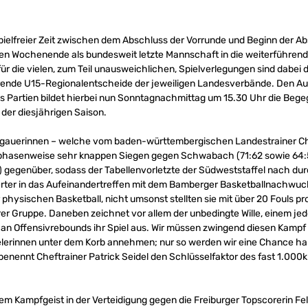
pielfreier Zeit zwischen dem Abschluss der Vorrunde und Beginn der A
 Wochenende als bundesweit letzte Mannschaft in die weiterführend
r die vielen, zum Teil unausweichlichen, Spielverlegungen sind dabei
ende U15-Regionalentscheide der jeweiligen Landesverbände. Den Auft
 Partien bildet hierbei nun Sonntagnachmittag um 15.30 Uhr die Bege
der diesjährigen Saison.
eisgauerinnen – welche vom baden-württembergischen Landestrainer Ch
i phasenweise sehr knappen Siegen gegen Schwabach (71:62 sowie 64:5
) gegenüber, sodass der Tabellenvorletzte der Südweststaffel nach 
erter in das Aufeinandertreffen mit dem Bamberger Basketballnachwuchs
 physischen Basketball, nicht umsonst stellten sie mit über 20 Fouls p
er Gruppe. Daneben zeichnet vor allem der unbedingte Wille, einem jed
l an Offensivrebounds ihr Spiel aus. Wir müssen zwingend diesen Kampf 
elerinnen unter dem Korb annehmen; nur so werden wir eine Chance ha
enennt Cheftrainer Patrick Seidel den Schlüsselfaktor des fast 1.000k
m Kampfgeist in der Verteidigung gegen die Freiburger Topscorerin Fe