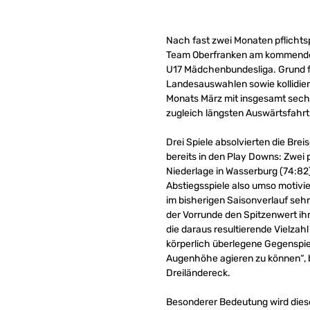
Nach fast zwei Monaten pflichts
Team Oberfranken am kommenden
U17 Mädchenbundesliga. Grund fü
Landesauswahlen sowie kollidier
Monats März mit insgesamt sechs
zugleich längsten Auswärtsfahrt 
Drei Spiele absolvierten die Br
bereits in den Play Downs: Zwe
Niederlage in Wasserburg (74:82
Abstiegsspiele also umso motivi
im bisherigen Saisonverlauf sehr
der Vorrunde den Spitzenwert ihr
die daraus resultierende Vielzah
körperlich überlegene Gegenspi
Augenhöhe agieren zu können“, b
Dreiländereck.
Besonderer Bedeutung wird diese