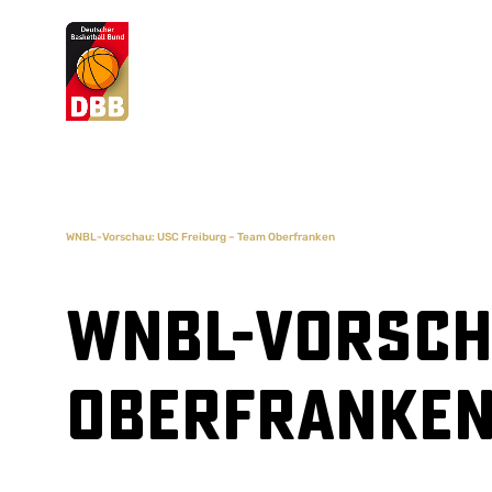
Suchvorschläge
Lorem Ipsum
Dolor Sit
Amet Valputo
WNBL-Vorschau: USC Freiburg – Team Oberfranken
WNBL-Vorscha
Oberfranke