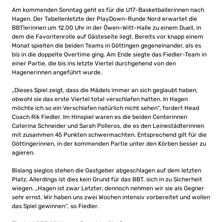
Am kommenden Sonntag geht es für die U17-Basketballerinnen nach
Hagen. Der Tabellenletzte der PlayDown-Runde Nord erwartet die
BBTlerinnen um 12.00 Uhr in der Öwen-Witt-Halle zu einem Duell, in
dem die Favoritenrolle auf Gästeseite liegt. Bereits vor knapp einem
Monat spielten die beiden Teams in Göttingen gegeneinander, als es
bis in die doppelte Overtime ging. Am Ende siegte das Fiedler-Team in
einer Partie, die bis ins letzte Viertel durchgehend von den
Hagenerinnen angeführt wurde.
„Dieses Spiel zeigt, dass die Mädels immer an sich geglaubt haben,
obwohl sie das erste Viertel total verschlafen hatten. In Hagen
möchte ich so ein Verschlafen natürlich nicht sehen“, fordert Head
Coach Rik Fiedler. Im Hinspiel waren es die beiden Centerinnen
Caterina Schneider und Sarah Polleros, die es den Leinestädterinnen
mit zusammen 45 Punkten schwermachten. Entsprechend gilt für die
Göttingerinnen, in der kommenden Partie unter den Körben besser zu
agieren.
Bislang sieglos stehen die Gastgeber abgeschlagen auf dem letzten
Platz. Allerdings ist dies kein Grund für das BBT, sich in zu Sicherheit
wiegen. „Hagen ist zwar Letzter, dennoch nehmen wir sie als Gegner
sehr ernst. Wir haben uns zwei Wochen intensiv vorbereitet und wollen
das Spiel gewinnen“, so Fiedler.