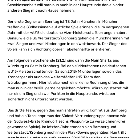
Geschlossenheit will man nun auch in der Hauptrunde den ein oder
anderen Sieg mit nach Hause nehmen.
Der erste Gegner am Sonntag ist TS Jahn München. In München
treffen die Südhessinnen auf etliche Spielerinnen, die im vergangenen
Jahr mit der wU15 die deutsche Vize-Meisterschaft errungen haben.
Genau wie die SG Weiterstadt/Kronberg gehen die Münchnerinnen mit
zwei Siegen und zwei Niederlagen in den Wettbewerb. Der Sieger des
Spiels kann sich Richtung oberer Tabellenhälfte orientieren.
Am folgenden Wochenende (21.2.) sind dann die Main Sharks aus
Würzburg zu Gast in Kronberg. Bei den süddeutschen und deutschen
wU15-Meisterschaften der Saison 2013/14 unterlagen sowohl das
Kronberger als auch das Weiterstädter U15-Team den
Würzburgerinnen. Hier ist also noch eine kleine Rechnung offen, die
man nun in der WNBL gerne begleichen möchte. Würzburg startet mit
nur einem Sieg und zwei Punkten in die Hauptrunde, wird aber
sicherlich nicht unterschätzt werden.
Das dritte Team, gegen das man antreten wird, kommt aus Bamberg
und hat als Tabellenprimus der Südost-Vorrundengruppe ebenso wie
der Südwest-Erste Rhöndorf sechs Pluspunkte zu verzeichnen (drei
gewonnene Spiele). Im letzten Jahr standen sich Bamberg und
Weiterstadt/Kronberg noch in den Play-Downs gegenüber. Nun trifft
man in der Hauptrunde aufeinander. 2014/15 behielten die Bamberger