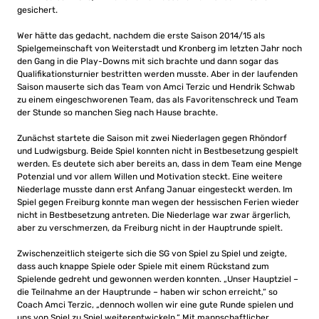
gesichert.
Wer hätte das gedacht, nachdem die erste Saison 2014/15 als
Spielgemeinschaft von Weiterstadt und Kronberg im letzten Jahr noch
den Gang in die Play-Downs mit sich brachte und dann sogar das
Qualifikationsturnier bestritten werden musste. Aber in der laufenden
Saison mauserte sich das Team von Amci Terzic und Hendrik Schwab
zu einem eingeschworenen Team, das als Favoritenschreck und Team
der Stunde so manchen Sieg nach Hause brachte.
Zunächst startete die Saison mit zwei Niederlagen gegen Rhöndorf
und Ludwigsburg. Beide Spiel konnten nicht in Bestbesetzung gespielt
werden. Es deutete sich aber bereits an, dass in dem Team eine Menge
Potenzial und vor allem Willen und Motivation steckt. Eine weitere
Niederlage musste dann erst Anfang Januar eingesteckt werden. Im
Spiel gegen Freiburg konnte man wegen der hessischen Ferien wieder
nicht in Bestbesetzung antreten. Die Niederlage war zwar ärgerlich,
aber zu verschmerzen, da Freiburg nicht in der Hauptrunde spielt.
Zwischenzeitlich steigerte sich die SG von Spiel zu Spiel und zeigte,
dass auch knappe Spiele oder Spiele mit einem Rückstand zum
Spielende gedreht und gewonnen werden konnten. „Unser Hauptziel –
die Teilnahme an der Hauptrunde – haben wir schon erreicht,“ so
Coach Amci Terzic, „dennoch wollen wir eine gute Runde spielen und
uns von Spiel zu Spiel weiterentwickeln.“ Mit mannschaftlicher