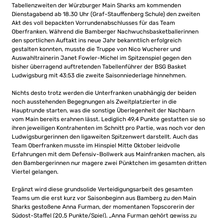
Tabellenzweiten der Würzburger Main Sharks am kommenden
Dienstagabend ab 18.30 Uhr (Graf-Stauffenberg Schule) den zweiten
Akt des voll bepackten Vorrundenabschlusses für das Team
Oberfranken. Während die Bamberger Nachwuchsbasketballerinnen
den sportlichen Auftakt ins neue Jahr bekanntlich erfolgreich
gestalten konnten, musste die Truppe von Nico Wucherer und
Auswahltrainerin Janet Fowler-Michel im Spitzenspiel gegen den
bisher überragend auftretenden Tabellenführer der BSG Basket
Ludwigsburg mit 43:53 die zweite Saisonniederlage hinnehmen.
Nichts desto trotz werden die Unterfranken unabhängig der beiden
noch ausstehenden Begegnungen als Zweitplatzierter in die
Hauptrunde starten, was die sonstige Überlegenheit der Nachbarn
vom Main bereits erahnen lässt. Lediglich 49,4 Punkte gestatten sie so
ihren jeweiligen Kontrahenten im Schnitt pro Partie, was noch vor den
Ludwigsburgerinnen den ligaweiten Spitzenwert darstellt. Auch das
Team Oberfranken musste im Hinspiel Mitte Oktober leidvolle
Erfahrungen mit dem Defensiv-Bollwerk aus Mainfranken machen, als
den Bambergerinnen nur magere zwei Pünktchen im gesamten dritten
Viertel gelangen.
Ergänzt wird diese grundsolide Verteidigungsarbeit des gesamten
Teams um die erst kurz vor Saisonbeginn aus Bamberg zu den Main
Sharks gestoßene Anna Furman, der momentanen Topscorerin der
Südost-Staffel (20,5 Punkte/Spiel). „Anna Furman gehört gewiss zu