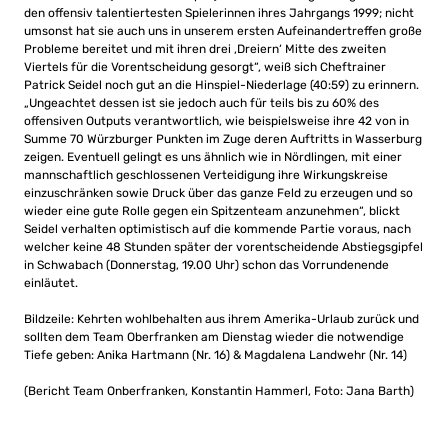
den offensiv talentiertesten Spielerinnen ihres Jahrgangs 1999; nicht
umsonst hat sie auch uns in unserem ersten Aufeinandertreffen große
Probleme bereitet und mit ihren drei ‚Dreiern‘ Mitte des zweiten
Viertels für die Vorentscheidung gesorgt“, weiß sich Cheftrainer
Patrick Seidel noch gut an die Hinspiel-Niederlage (40:59) zu erinnern.
„Ungeachtet dessen ist sie jedoch auch für teils bis zu 60% des
offensiven Outputs verantwortlich, wie beispielsweise ihre 42 von in
Summe 70 Würzburger Punkten im Zuge deren Auftritts in Wasserburg
zeigen. Eventuell gelingt es uns ähnlich wie in Nördlingen, mit einer
mannschaftlich geschlossenen Verteidigung ihre Wirkungskreise
einzuschränken sowie Druck über das ganze Feld zu erzeugen und so
wieder eine gute Rolle gegen ein Spitzenteam anzunehmen“, blickt
Seidel verhalten optimistisch auf die kommende Partie voraus, nach
welcher keine 48 Stunden später der vorentscheidende Abstiegsgipfel
in Schwabach (Donnerstag, 19.00 Uhr) schon das Vorrundenende
einläutet.
Bildzeile: Kehrten wohlbehalten aus ihrem Amerika-Urlaub zurück und
sollten dem Team Oberfranken am Dienstag wieder die notwendige
Tiefe geben: Anika Hartmann (Nr. 16) & Magdalena Landwehr (Nr. 14)
(Bericht Team Onberfranken, Konstantin Hammerl, Foto: Jana Barth)