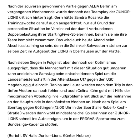
Nach der souverän gewonnenen Partie gegen ALBA Berlin am
vergangenen Wochenende wurde dennoch das Teamplay der JUNIOR-
LIONS kritisch hinterfragt. Gern hätte Sandra Rosanke die
Trainingswoche darauf auch ausgerichtet, nur auf Grund der
personellen Situation im Verein und der damit verbundenen
Doppelbelastung ihrer StartingFive-Spielerinnen, bekam sie nie ihre
Team komplett zusammen. Das wird auch heute Abend beim
Abschlusstraining so sein, denn die Schinkel-Schwestern stehen zur
selben Zeit im Aufgebot der LIONS in Oberhausen auf der Platte.
Nach sieben Siegen in Folge ist aber dennoch der Optimismus
ausgeprägt, dass die Mannschaft mit dieser Situation gut umgehen
kann und sich am Samstag beim entscheidenden Spiel um die
Landesmeisterschaft in der Altersklasse U17 gegen den USC
Magdeburg gut einrollt. Janina und Laura werden nach dem Trip in den
tiefen Westen da noch fehlen und auch Celina Kühn geht mit Hilfe der
medizinischen Abteilung ihre Fußprobleme mit Blick auf die Teilnahme
an der Hauptrunde in den nächsten Wochen an. Nach dem Spiel am
Sonntag gegen Göttingen (12:00 Uhr in der Sporthalle Robert-Koch-
Straße ) werden dann wohl mindestens drei Spielerinnen der JUNIOR-
LIONS schnell ins Auto steigen, um in der ERDGAS-Sportarena zum
Bundesliga-Kader zu stoßen.
(Bericht SV Halle Junior-Lions, Günter Hebner)