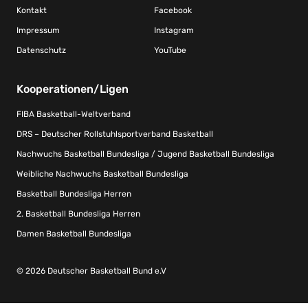
Kontakt
Facebook
Impressum
Instagram
Datenschutz
YouTube
Kooperationen/Ligen
FIBA Basketball-Weltverband
DRS – Deutscher Rollstuhlsportverband Basketball
Nachwuchs Basketball Bundesliga / Jugend Basketball Bundesliga
Weibliche Nachwuchs Basketball Bundesliga
Basketball Bundesliga Herren
2. Basketball Bundesliga Herren
Damen Basketball Bundesliga
© 2026 Deutscher Basketball Bund e.V