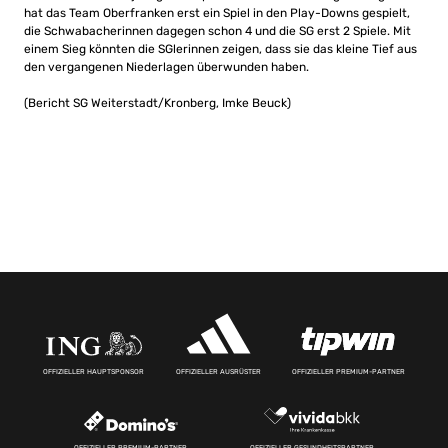
hat das Team Oberfranken erst ein Spiel in den Play-Downs gespielt,
die Schwabacherinnen dagegen schon 4 und die SG erst 2 Spiele. Mit
einem Sieg könnten die SGlerinnen zeigen, dass sie das kleine Tief aus
den vergangenen Niederlagen überwunden haben.
(Bericht SG Weiterstadt/Kronberg, Imke Beuck)
OFFIZIELLER HAUPTSPONSOR
OFFIZIELLER AUSRÜSTER
OFFIZIELLER PREMIUM-PARTNER
OFFIZIELLER PREMIUM-PARTNER
OFFIZIELLER GESUNDHEITSPARTNER