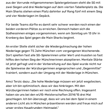
aus der Vorrunde mitgenommenen Spielergebnissen steht die SG mit
zwei Siegen und drei Niederlagen auf dem vierten Tabellenplatz da. Die
Main Sharks stehen einen Platz dahinter auf Rang fünf mit einem Sieg
und vier Niederlagen im Gepäck.
Für beide Teams dürfte es damit sehr schwer werden noch einen der
beiden vorderen Plätze zu erreichen. Dennoch haben sich die
Südhessinnen einiges vorgenommen, wenn am Sonntag um 13 Uhr in
Kronberg das Spiel gegen die Main Sharks beginnt.
An erster Stelle steht sicher die Wiedergutmachung der hohen
Niederlage gegen TS Jahn München vom vergangenen Wochenende.
Dort spielten fast alle SG-Spielerinnen unter Wert und mussten so fast
hilflos den hohen Sieg der Münchnerinnen akzeptieren. Mentale Stärke
ist jetzt gefragt und in der Vorbereitung auf das Spiel wurde nicht nur
die Spielweise der Würzburgerinnen angesprochen und „Gegenmittel“
trainiert, sondern auch der Umgang mit der Niederlage in München.
Amci Terzic dazu: „Die hohe Niederlage müssen wir jetzt wegstecken,
aber ich bin optimistisch, dass wir das hinkriegen. Mit den
Würzburgerinnen haben wir noch eine Rechnung offen. Insgesamt
haben sie uns bei den wU15-Meisterschaften 2014/15 drei Mal
geschlagen. Ich bin überzeugt, dass wir uns bei dem Spiel in einem
anderen Licht als in München präsentieren werden und freue mich auf
unser erstes Hauptrunden-Heimspiel.“