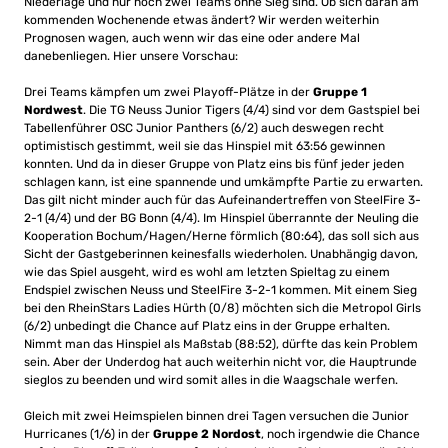
Niederlage und nur noch zwei Teams ohne Sieg sind. Ob sich daran am
kommenden Wochenende etwas ändert? Wir werden weiterhin
Prognosen wagen, auch wenn wir das eine oder andere Mal
danebenliegen. Hier unsere Vorschau:
Drei Teams kämpfen um zwei Playoff-Plätze in der
Gruppe 1
Nordwest
. Die TG Neuss Junior Tigers (4/4) sind vor dem Gastspiel bei
Tabellenführer OSC Junior Panthers (6/2) auch deswegen recht
optimistisch gestimmt, weil sie das Hinspiel mit 63:56 gewinnen
konnten. Und da in dieser Gruppe von Platz eins bis fünf jeder jeden
schlagen kann, ist eine spannende und umkämpfte Partie zu erwarten.
Das gilt nicht minder auch für das Aufeinandertreffen von SteelFire 3-
2-1 (4/4) und der BG Bonn (4/4). Im Hinspiel überrannte der Neuling die
Kooperation Bochum/Hagen/Herne förmlich (80:64), das soll sich aus
Sicht der Gastgeberinnen keinesfalls wiederholen. Unabhängig davon,
wie das Spiel ausgeht, wird es wohl am letzten Spieltag zu einem
Endspiel zwischen Neuss und SteelFire 3-2-1 kommen. Mit einem Sieg
bei den RheinStars Ladies Hürth (0/8) möchten sich die Metropol Girls
(6/2) unbedingt die Chance auf Platz eins in der Gruppe erhalten.
Nimmt man das Hinspiel als Maßstab (88:52), dürfte das kein Problem
sein. Aber der Underdog hat auch weiterhin nicht vor, die Hauptrunde
sieglos zu beenden und wird somit alles in die Waagschale werfen.
Gleich mit zwei Heimspielen binnen drei Tagen versuchen die Junior
Hurricanes (1/6) in der
Gruppe 2 Nordost
, noch irgendwie die Chance