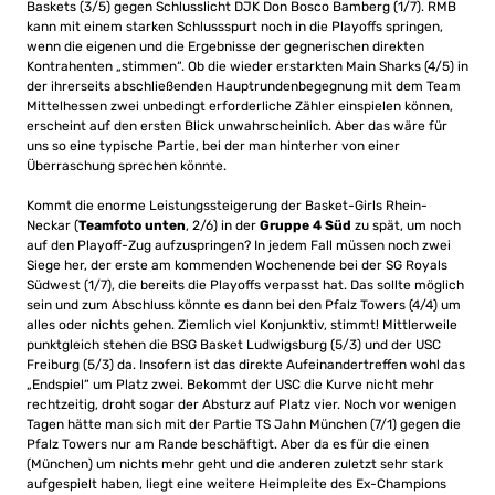
Baskets (3/5) gegen Schlusslicht DJK Don Bosco Bamberg (1/7). RMB
kann mit einem starken Schlussspurt noch in die Playoffs springen,
wenn die eigenen und die Ergebnisse der gegnerischen direkten
Kontrahenten „stimmen“. Ob die wieder erstarkten Main Sharks (4/5) in
der ihrerseits abschließenden Hauptrundenbegegnung mit dem Team
Mittelhessen zwei unbedingt erforderliche Zähler einspielen können,
erscheint auf den ersten Blick unwahrscheinlich. Aber das wäre für
uns so eine typische Partie, bei der man hinterher von einer
Überraschung sprechen könnte.
Kommt die enorme Leistungssteigerung der Basket-Girls Rhein-
Neckar (
Teamfoto unten
, 2/6) in der
Gruppe 4 Süd
zu spät, um noch
auf den Playoff-Zug aufzuspringen? In jedem Fall müssen noch zwei
Siege her, der erste am kommenden Wochenende bei der SG Royals
Südwest (1/7), die bereits die Playoffs verpasst hat. Das sollte möglich
sein und zum Abschluss könnte es dann bei den Pfalz Towers (4/4) um
alles oder nichts gehen. Ziemlich viel Konjunktiv, stimmt! Mittlerweile
punktgleich stehen die BSG Basket Ludwigsburg (5/3) und der USC
Freiburg (5/3) da. Insofern ist das direkte Aufeinandertreffen wohl das
„Endspiel“ um Platz zwei. Bekommt der USC die Kurve nicht mehr
rechtzeitig, droht sogar der Absturz auf Platz vier. Noch vor wenigen
Tagen hätte man sich mit der Partie TS Jahn München (7/1) gegen die
Pfalz Towers nur am Rande beschäftigt. Aber da es für die einen
(München) um nichts mehr geht und die anderen zuletzt sehr stark
aufgespielt haben, liegt eine weitere Heimpleite des Ex-Champions