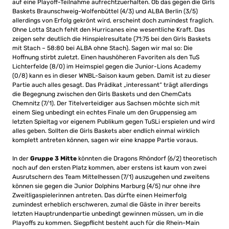
auf eine Playoff-Teilnahme aufrechtzuerhalten. Ob das gegen die Girls
Baskets Braunschweig-Wolfenbüttel (4/3) und ALBA Berlin (3/5)
allerdings von Erfolg gekrönt wird, erscheint doch zumindest fraglich.
Ohne Lotta Stach fehlt den Hurricanes eine wesentliche Kraft. Das
zeigen sehr deutlich die Hinspielresultate (71:75 bei den Girls Baskets
mit Stach – 58:80 bei ALBA ohne Stach). Sagen wir mal so: Die
Hoffnung stirbt zuletzt. Einen haushöheren Favoriten als den TuS
Lichterfelde (8/0) im Heimspiel gegen die Junior-Lions Academy
(0/8) kann es in dieser WNBL-Saison kaum geben. Damit ist zu dieser
Partie auch alles gesagt. Das Prädikat „interessant“ trägt allerdings
die Begegnung zwischen den Girls Baskets und den ChemCats
Chemnitz (7/1). Der Titelverteidiger aus Sachsen möchte sich mit
einem Sieg unbedingt ein echtes Finale um den Gruppensieg am
letzten Spieltag vor eigenem Publikum gegen TuSLi erspielen und wird
alles geben. Sollten die Girls Baskets aber endlich einmal wirklich
komplett antreten können, sagen wir eine knappe Partie voraus.
In der
Gruppe 3 Mitte
könnten die Dragons Rhöndorf (6/2) theoretisch
noch auf den ersten Platz kommen, aber erstens ist kaum von zwei
Ausrutschern des Team Mittelhessen (7/1) auszugehen und zweitens
können sie gegen die Junior Dolphins Marburg (4/5) nur ohne ihre
Zweitligaspielerinnen antreten. Das dürfte einen Heimerfolg
zumindest erheblich erschweren, zumal die Gäste in ihrer bereits
letzten Hauptrundenpartie unbedingt gewinnen müssen, um in die
Playoffs zu kommen. Siegpflicht besteht auch für die Rhein-Main