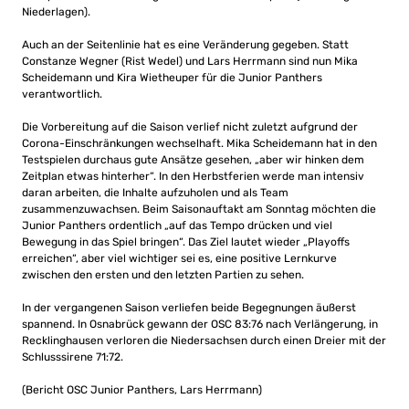
Niederlagen).
Auch an der Seitenlinie hat es eine Veränderung gegeben. Statt
Constanze Wegner (Rist Wedel) und Lars Herrmann sind nun Mika
Scheidemann und Kira Wietheuper für die Junior Panthers
verantwortlich.
Die Vorbereitung auf die Saison verlief nicht zuletzt aufgrund der
Corona-Einschränkungen wechselhaft. Mika Scheidemann hat in den
Testspielen durchaus gute Ansätze gesehen, „aber wir hinken dem
Zeitplan etwas hinterher“. In den Herbstferien werde man intensiv
daran arbeiten, die Inhalte aufzuholen und als Team
zusammenzuwachsen. Beim Saisonauftakt am Sonntag möchten die
Junior Panthers ordentlich „auf das Tempo drücken und viel
Bewegung in das Spiel bringen“. Das Ziel lautet wieder „Playoffs
erreichen“, aber viel wichtiger sei es, eine positive Lernkurve
zwischen den ersten und den letzten Partien zu sehen.
In der vergangenen Saison verliefen beide Begegnungen äußerst
spannend. In Osnabrück gewann der OSC 83:76 nach Verlängerung, in
Recklinghausen verloren die Niedersachsen durch einen Dreier mit der
Schlusssirene 71:72.
(Bericht OSC Junior Panthers, Lars Herrmann)